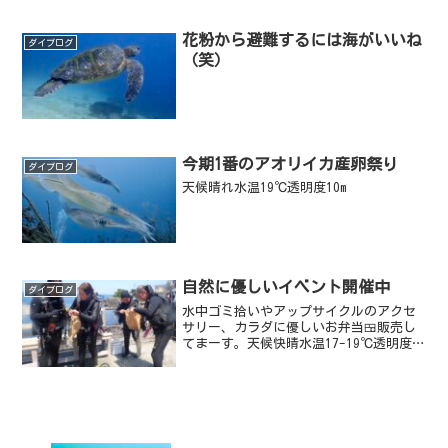
は年始も無休で営業しています。初潜り
は是非川奈へ🎵
花粉から避難するには海がいいね
ダイブログ
（笑）
今期1番のアオリイカ産卵祭り
ダイブログ
天候晴れ水温19℃透明度10m
自然に優しいイベント開催中
ダイブログ
水中ゴミ拾いやアップサイクルのアクセ
サリー、カラダに優しいお弁当🍱販売し
てまーす。天候快晴水温17-19℃透明度
8-10m