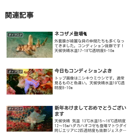
関連記事
ネコザメ登場🐈
ダイブログ
外套膜が綺麗な貝の仲間たちも多くなっ
てきました。コンディション抜群です！
天候快晴水温17-18℃透明度6-10m
今日もコンディションよき
ダイブログ
トップ画像はニシキウミウシです。通常
見るものと色違い。天候快晴水温19℃透
明度8-10m
新年あけましておめでとうござい
ダイブログ
ます
天候快晴 気温 13℃水温15〜16℃透明度
12〜15mハダカハオコゼも登場マトウダイ
同じエリアに2匹透明度も抜群ジェスター