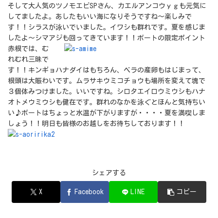
そして大人気のツノモエビSPさん、カエルアンコウｙｇも元気に
してましたよ。あしたもいい海になりそうですね～楽しみで
す！！シラスが泳いでいました。イワシも群れです。夏を感じま
したよ～シマアジも回ってきています！！ボートの限定ポイント
赤根で
は、む
れむれ三昧で
す！！キンギョハナダイはもちろん、ベラの産卵もはじまって、
根頭は大賑わいです。ムラサキウミコチョウも場所を変えて塊で
３個体みつけました。いいですね。シロタエイロウミウシもハナ
オトメウミウシも健在です。群れのなかを泳ぐとほんと気持ちい
い♪ボートはちょっと水温が下がりますが・・・・夏を満喫しま
しょう！！明日も皆様のお越しをお待ちしております！！
シェアする
X
Facebook
LINE
コピー