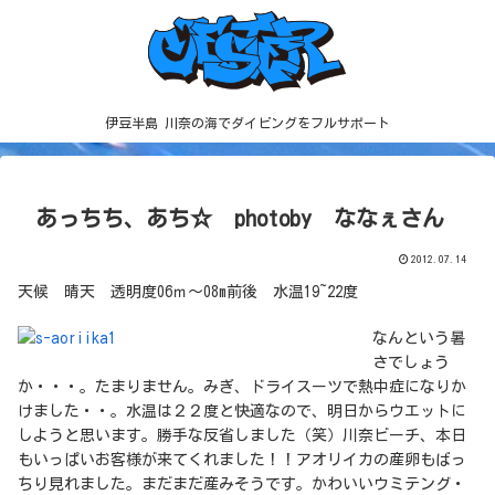
伊豆半島 川奈の海でダイビングをフルサポート
あっちち、あち☆ photoby ななぇさん
2012.07.14
天候 晴天 透明度06ｍ～08m前後 水温19~22度
なんという暑
さでしょう
か・・・。たまりません。みぎ、ドライスーツで熱中症になりか
けました・・。水温は２２度と快適なので、明日からウエットに
しようと思います。勝手な反省しました（笑）川奈ビーチ、本日
もいっぱいお客様が来てくれました！！アオリイカの産卵もばっ
ちり見れました。まだまだ産みそうです。かわいいウミテング・