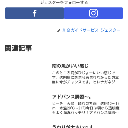
ジェスターをフォローする
川奈ガイドサービス ジェスター
関連記事
南の魚がいい感じ
このところ海がひじょーにいい感じで
す。透明度にあまり恵まれなかった方本
当に今がチャンスです。ヒレナガネジリ
ンボウがかなり寄れるようになって参り
ました。ゴマチョウチョウウオ新たに仲
間入りし、メガネスズメダイやアカハチ
アドバンス講習～。
ハゼ、シコクスズメダイ、ミ...
ビーチ 天候：晴れのち雨 透明10～12
ｍ 水温20℃～21℃今日は朝から透明度
もよく海況バッチリ！アドバンス講習で
潜ってきました～。１本目のディープで
は、ものすご～い魚の群れ！カマス、ネ
ンブツダイ、アジ・・・まだまだ健在
うねりが大きいです。。。