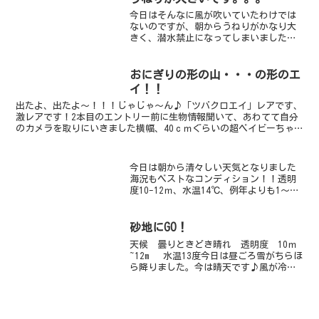
～。この群れの勢い...
今日はそんなに風が吹いていたわけでは
ないのですが、朝からうねりがかなり大
きく、潜水禁止になってしまいました
（＞＜）画像は朝の状態です。午後にな
ってだいぶうねりがおさまってきまし
た。
おにぎりの形の山・・・の形のエ
イ！！
出たよ、出たよ～！！！じゃじゃ～ん♪「ツバクロエイ」レアです、
激レアです！2本目のエントリー前に生物情報聞いて、あわてて自分
のカメラを取りにいきました横幅、40ｃｍぐらいの超ベイビーちゃ
んですとってもかわいいです！僕も川奈で見たのは初めてで...
今日は朝から清々しい天気となりました
海況もベストなコンディション！！透明
度10-12ｍ、水温14℃、例年よりも1～
2℃は暖かいです♪それに比例するかのよ
うに、生物も激アツ！もっとも旬なダン
ゴウオをはじめ、ウデフリツノザヤウミ
砂地にGO！
ウシやハナタツも...
天候 曇りときどき晴れ 透明度 10ｍ
~12m 水温13度今日は昼ごろ雪がちらほ
ら降りました。今は晴天です♪風が冷た
いですがダイビング日和ですよ。やっぱ
り砂地が気になり・・・。シビレエイや
ホウボウ・コチは見るのですがお目当て
のものが見当た...