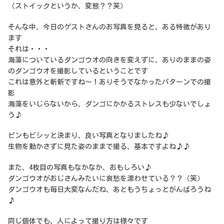
（ストイックというか、変態？？笑）
そんな中、今日のゲストさんのお写真を見ると、ある特徴があり
ます
それは・・・
海藻についているダンゴウオの向きを変えずに、ありのままの姿
のダンゴウオを撮影しているということです
これは意外と斬新ですね～！ありそうでなかったパターンでの撮
影
海藻をいじらないから、ダンゴにかかるストレスも少ないでしょ
う♪
ピンもビシッと決まり、良い写真となりましたね♪
生物を動かさずに見た姿のままで撮る、基本ですよね♪♪
また、4枚目の写真もなかなか、おもしろい♪
ダンゴウオがおじさんみたいに哀愁を漂わせている？？（笑）
ダンゴウオも毎日大変なんだね、あともうちょっとがんばろうね
♪
同じ個体でも、人によって撮り方は様々です