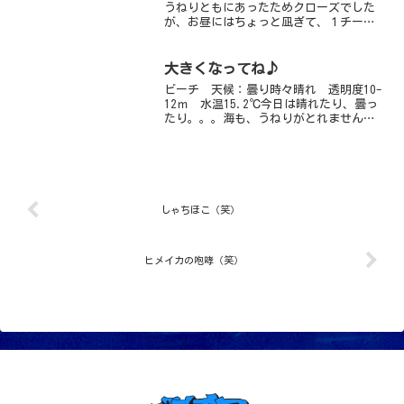
うねりともにあったためクローズでした
が、お昼にはちょっと凪ぎて、１チーム
潜っておりました～。波の影響で透明度
は落ちているようですが、水温は１８度
までアップしていたそうですよ！明日は
大きくなってね♪
ばっちり海の情報お届けし...
ビーチ 天候：曇り時々晴れ 透明度10-
12ｍ 水温15.2℃今日は晴れたり、曇っ
たり。。。海も、うねりがとれません。
エントリーエキジットはちょっと注意で
す。透明度もちょっと白っぽいようで
す。日曜日からのちびちびジョーフィッ
シュ、元気に顔を...
しゃちほこ（笑）
ヒメイカの咆哮（笑）