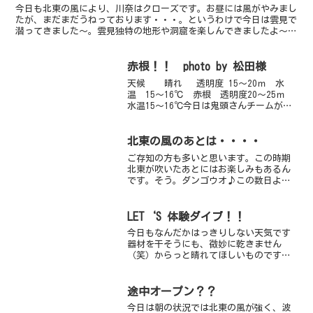
今日も北東の風により、川奈はクローズです。お昼には風がやみまし
たが、まだまだうねっております・・・。というわけで今日は雲見で
潜ってきました～。雲見独特の地形や洞窟を楽しんできましたよ～。
ゲストのカンナさんから頂いた画像、雲見ってかんじがよく...
赤根！！ photo by 松田様
天候 晴れ 透明度 15～20ｍ 水
温 15～16℃ 赤根 透明度20～25ｍ
水温15～16℃今日は鬼頭さんチームが赤
根に行ってきました～。透明度20ｍオー
バーだって！！もう潜ってるだけで気持
ち良さそうです。エントリーしてすぐに
北東の風のあとは・・・・
ネ...
ご存知の方も多いと思います。この時期
北東が吹いたあとにはお楽しみもあるん
です。そう。ダンゴウオ♪この数日よく
吹き続けていますが大しけまでにはいか
ず・・・・・潜れるレベルなので登場は
まだおあづけかな。南からの訪問者さん
LET‘S 体験ダイブ！！
がとにかくがんばってます...
今日もなんだかはっきりしない天気です
器材を干そうにも、微妙に乾きません
（笑）からっと晴れてほしいものですね
そんな中、今日はウミガメリクエストの
体験ダイバーさんが遊びに来てくれまし
た～ここ最近は、朝一が１番見やすいん
途中オープン？？
ですが、今日はちょっぴ遅め...
今日は朝の状況では北東の風が強く、波