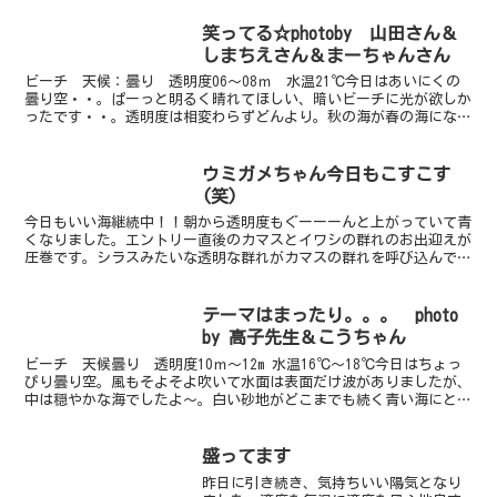
笑ってる☆photoby 山田さん＆
しまちえさん＆まーちゃんさん
ビーチ 天候：曇り 透明度06～08ｍ 水温21℃今日はあいにくの
曇り空・・。ぱーっと明るく晴れてほしい、暗いビーチに光が欲しか
ったです・・。透明度は相変わらずどんより。秋の海が春の海になっ
てます。でも魚は多いので良しとしましょうか・・・。...
ウミガメちゃん今日もこすこす
(笑)
今日もいい海継続中！！朝から透明度もぐーーーんと上がっていて青
くなりました。エントリー直後のカマスとイワシの群れのお出迎えが
圧巻です。シラスみたいな透明な群れがカマスの群れを呼び込んでい
るみたい。今日はオーープンウォーターの講習生も中性浮力...
テーマはまったり。。。 photo
by 高子先生＆こうちゃん
ビーチ 天候曇り 透明度10ｍ～12m 水温16℃～18℃今日はちょっ
ぴり曇り空。風もそよそよ吹いて水面は表面だけ波がありましたが、
中は穏やかな海でしたよ～。白い砂地がどこまでも続く青い海にとっ
ても癒されます。今日のダイビングのテーマは水中...
盛ってます
昨日に引き続き、気持ちいい陽気となり