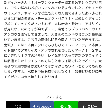
たダイバーさん！！オープンウォーター認定おめでとうございま
す。アジの群れもお祝いしてくれているようでした。イセエビや
ウミスズメ、ヤマドリなど魚もたくさん見てきましたよ～♪これ
からは仲間の皆さん（チームオクトパス？！）と楽しくダイビン
グ続けていってください！右チームは岩地・砂地へ アオリイカ
が見たかったのですが会えず・・。岩地でラブラブのベニカエル
アンコウを激写してきました。大きめのニシキウミウシが模様違
いでいますよ。こちらの画像は明日公開させていただきますね。
鬼頭チームは１本目マクロでちびちびカエルアンコウ。２本目ワ
イド狙いでアオリイカ・アジの群れをぴったりマーク！！２本目
にいきなり１７度の冷たいキレイな潮が入ってきたのでワイドに
は最適でした！ウエットの方はちとキツイ潮でしたけど・・。大
潮なので潮の動きが激しいですがマクロもワイドもとってもおも
しろいですよ。水底も中層もお見逃しなく！！皆様ぜひ遊びに来
てくださいね☆お待ちしております
シェアする
X
Facebook
LINE
コピー