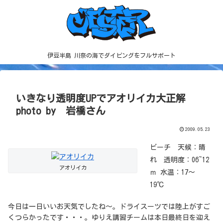
伊豆半島 川奈の海でダイビングをフルサポート
いきなり透明度UPでアオリイカ大正解
photo by 岩橋さん
2009.05.23
ビーチ 天候：晴
れ 透明度：06~12
アオリイカ
ｍ 水温：17～
19℃
今日は一日いいお天気でしたね～。ドライスーツでは陸上がすご
くつらかったです・・・。ゆりえ講習チームは本日最終日を迎え