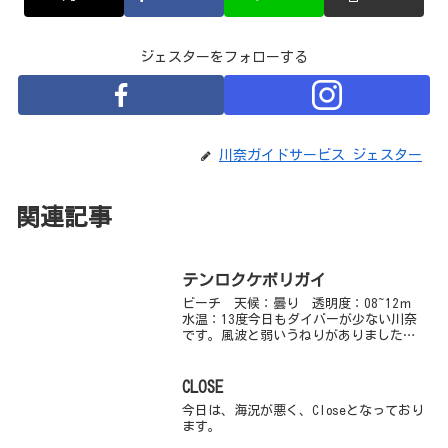
ジェスターをフォローする
川奈ガイドサービス ジェスター
関連記事
テンロクケボリガイ
ビーチ 天候：曇り 透明度：08~12ｍ
水温：13度今日もダイバーが少ない川奈
です。風波と弱いうねりがありました。
透明度は徐々に回復していそうです。船
着場のところでは、水底が見えます。お
まけにムレハタタテダイが６匹群れてい
CLOSE
ました☆とっても...
今日は、海況が悪く、Closeとなっており
ます。