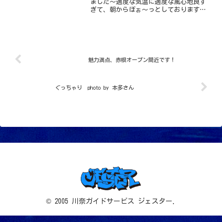
ました～適度な気温に適度な風心地良す
ぎて、朝からぼぉ～っとしております、
すぎちゃんです 笑今日はアオリイカオ
ンリー狙いで行ってきました昨日から透
明度も徐々に回復傾向にあり、今日もど
んな感じか、楽しみです♪...
魅力満点、赤根オープン間近です！
ぐっちゃり photo by 本多さん
© 2005 川奈ガイドサービス ジェスター.