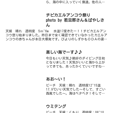
ら、海の中に入っていく僕達。他の人達
からすれば、「なんで冬に海に入る
の？」と疑問が沸くことでしょう。透明
度良くて気持ちが良いから仕方ないです
チビカエルアンコウ祭り
よね？（笑）という...
photo by 若旦那さん＆ばやしさ
ん
天候 晴れ 透明度 5ｍ~6m 水温17度きたー！！チビカエルアン
コウ祭り始まりました。昨日まで全く確認できていなかったカエルア
ンコウの赤ちゃんが本日大爆発です。びよりのしずかもＯＤＡの渡辺
さんも見つけたぁーってニコニコ顔でした。おいらも...
楽しい海でーす♪♪
今日もいい天気♪絶好のダイビング日和
となりました！天気がいいと海から上が
ってきても、あったかくていいですね♪
今日は今、大人気の「ハタタテハゼ」を
目指して来ましたよ〜いやー、何度見て
もかわいいですね♪ビーチポイントでの
あお～い！
確認は、初だそうで、今、...
ビーチ 天候：晴れ 透明度12~15温
17.9℃いい天気でした～そして、すごい
西風でした～。海はベタベタ！そして、
西風のおかげもあってか透明度もかなり
良いようですよぉ～♪エントリー口付近
には、またヘコアユが戻ってきたそうで
ウミテング
す、しばらく姿を見...
ビーチ 天候：くもり 透明度：08~10