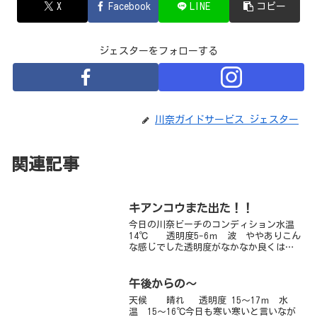
X
Facebook
LINE
コピー
ジェスターをフォローする
川奈ガイドサービス ジェスター
関連記事
キアンコウまた出た！！
今日の川奈ビーチのコンディション水温
14℃ 透明度5-6ｍ 波 ややありこん
な感じでした透明度がなかなか良くはな
りませんが、そのことを差し引いても楽
しい川奈ビーチ！！今日も多くの生物で
賑わっていましたよ～中でも注目される
午後からの～
生物は、「キアンコ...
天候 晴れ 透明度 15～17ｍ 水
温 15～16℃今日も寒い寒いと言いなが