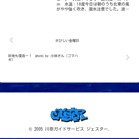
ｍ 水温：18度今日は朝のうち北東の風
がやや強く吹き、潜水注意でした。波の
せいかやや濁りがあります。生物のほう
は、ちびテングもすっかり定着していま
すし、地味カエルアンコウもあまり動か
ず毎回姿を現してく...
さびしい金曜日
砂地も復活ー！ photo by 小林さん（ゴマハ
ギ）
© 2005 川奈ガイドサービス ジェスター.