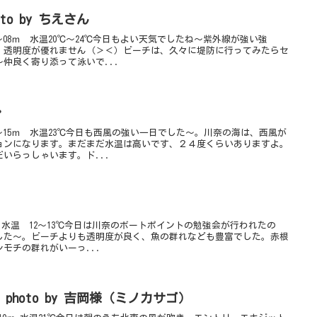
o by ちえさん
08ｍ 水温20℃～24℃今日もよい天気でしたね～紫外線が強い強
、透明度が優れません（＞＜）ビーチは、久々に堤防に行ってみたらセ
仲良く寄り添って泳いで...
・
～15ｍ 水温23℃今日も西風の強い一日でした～。川奈の海は、西風が
ョンになります。まだまだ水温は高いです、２４度くらいありますよ。
いらっしゃいます。ド...
水温 12～13℃今日は川奈のボートポイントの勉強会が行われたの
した～。ビーチよりも透明度が良く、魚の群れなども豊富でした。赤根
モチの群れがいーっ...
hoto by 吉岡様（ミノカサゴ）