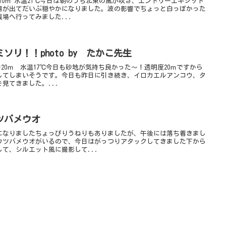
~10ｍ 水温21℃今日は朝のうち北東の風が吹き、エントリーエキジット
陽が出てだいぶ穏やかになりました。波の影響でちょっと白っぽかった
場へ行ってみました...
リ！！photo by たかこ先生
20ｍ 水温17℃今日も砂地が気持ち良かった～！透明度20ｍですから
してしまいそうです。今日も昨日に引き続き、イロカエルアンコウ、タ
見てきました。...
ツバメウオ
になりましたちょっぴりうねりもありましたが、午後には落ち着きまし
ウツバメウオがいるので、今日はがっつりアタックしてきました下から
て、シルエット風に撮影して...