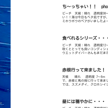
ち～っちゃい！！ phot
ビーチ 天候：晴れ 透明度06～
い！！海は今日もベタ凪ですが
ミホウボウのペアがいましたよ～
食べれるシリーズ・・
ビーチ 天候：晴れ 透明度12
吹くととっても良いコンディシ
ウエットダイバーさんもまだまだ
赤根行って来ました！
天候 晴れ 透明度 7～8ｍ 
で、赤根と馬の背に行って来ま
では、スズメダイ、クロホシイシ
昼には穏やかに・・・ p