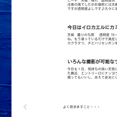
ビーチ 天候：晴れ 透明度08
注意の海でしたがお昼前には太
ですが透明度よしです♪久々に浅
今日はイロカエルにカミソ
天候 曇りのち雨 透明度 15～
ね。もう潜っているだけで満足
カクラタツ、チビハリセンボンを
いろんな撮影が可能な
今日も１日、気持ちの良い天気
た最近、エントリー口にナンヨ
煽ってもいいし、あえて逆光にし
よく吹きますこと・・・