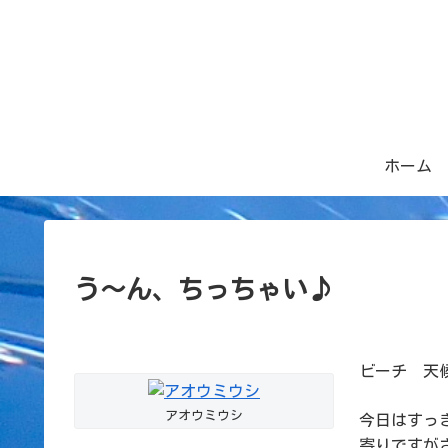
ホーム
う～ん、ちっちゃい♪
ビーチ 天候：
アオウミウシ
今日はすっ
寄りですが