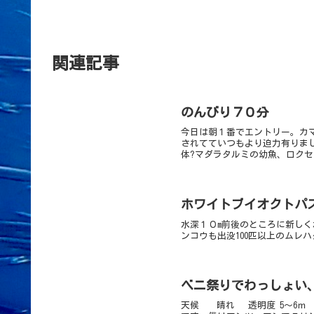
関連記事
のんびり７０分
今日は朝１番でエントリー。カ
されてていつもより迫力有りま
体?マダラタルミの幼魚、ロクセ
ホワイトブイオクトパ
水深１０m前後のところに新し
ンコウも出没100匹以上のムレ
ベニ祭りでわっしょい、
天候 晴れ 透明度 5～6ｍ 