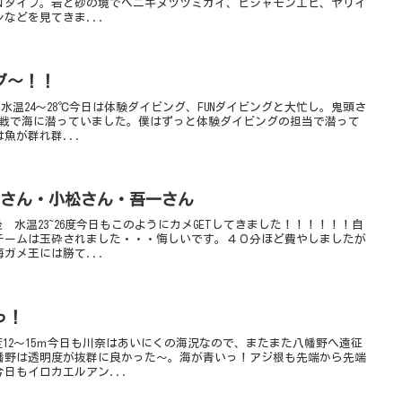
Ｎダイブ。岩と砂の境でベニキヌツツミガイ、ビシャモンエビ、ヤリイ
などを見てきま...
グ～！！
m 水温24～28℃今日は体験ダイビング、FUNダイビングと大忙し。鬼頭さ
参戦で海に潜っていました。僕はずっと体験ダイビングの担当で潜って
魚が群れ群...
八巻さん・小松さん・吾一さん
後 水温23~26度今日もこのようにカメGETしてきました！！！！！！自
チームは玉砕されました・・・悔しいです。４０分ほど費やしましたが
ガメ王には勝て...
っ！
明度12～15ｍ今日も川奈はあいにくの海況なので、またまた八幡野へ遠征
幡野は透明度が抜群に良かった～。海が青いっ！アジ根も先端から先端
日もイロカエルアン...