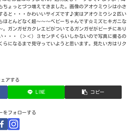
もちょっとづつ増えてきました。画像のアオウミウシは小さ
すると・・・かわいいサイズです♪実はアオウミウシ２匹い
もほとんどなく超～～～ベビーちゃんです☆ミズヒキガニな
～。ガンガゼカクレエビがついてるガンガゼがビーチにあり
い・・・（＞＜）３センチくらいしかないので写真に撮るの
くらになるまで見守っていようと思います。見たい方はリク
シェアする
LINE
コピー
ーをフォローする