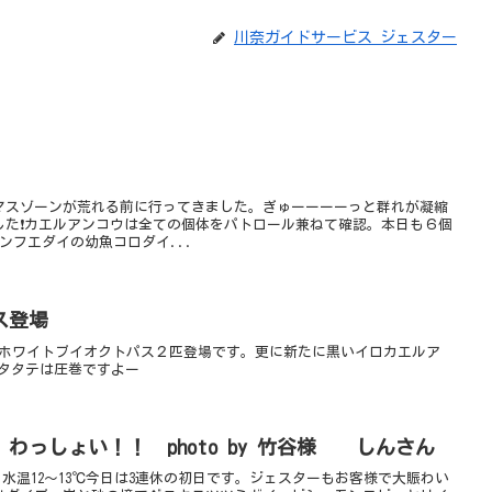
川奈ガイドサービス ジェスター
マスゾーンが荒れる前に行ってきました。ぎゅーーーーっと群れが凝縮
した❗カエルアンコウは全ての個体をパトロール兼ねて確認。本日も６個
ンフエダイの幼魚コロダイ...
ス登場
くホワイトブイオクトパス２匹登場です。更に新たに黒いイロカエルア
ハタタテは圧巻ですよー
わっしょい！！ photo by 竹谷様 しんさん
水温12～13℃今日は3連休の初日です。ジェスターもお客様で大賑わい