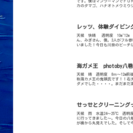
です。僕はマンツーマンでＦＵ
カのタマゴ、ハナオトメウミウシ
レッツ、体験ダイビン
天候 快晴 透明度 10m~12
ん、みぎさん、僕。3人がフル
いました！今日も川奈のビーチは
海ガメ王 photoby
天候 晴 透明度 8ｍ～12m前
称海カメ王の鬼頭氏です！！右
ダメでした・・・・。まだまだ海
せっせとクリーニング
天候 雨 水温24～25℃ 透
に行ってきました～。今日の八
が横から丸見えでした。そして今