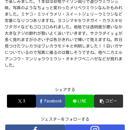
で楽しみました。１本目は砂地ケイソン周りで遊びウミウシ三
昧。写真のようなちょっと変わったメリベウミウシなんかもみれ
ました。ミヤコ・ミツイラメリ・スイートジェリーウミウシなど
定番になりつつありますね。ヨコシマキセワタガイ・カラスキセ
ワタガイなどもゴロゴロみれました。岩地では透明度が悪いなか
大きなアジの群れが勢いよく泳いでいきます。サクラダイｙｇが
多く見れますが小さい子は色がきれいで輝いて見えますね。昨日
見つけたワレカラはワレカラモドキと判明しました！！白いガヤ
についているので写真に撮るのは難しそうですね。他ベニカエル
アンコウ・マンリョウウミウシ・オキナワベニハゼなどが見れま
した。
シェアする
X
Facebook
LINE
コピー
ジェスターをフォローする