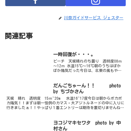
川奈ガイドサービス ジェスター
関連記事
一時回復が・・・。
ビーチ 天候晴れのち曇り 透明度08ｍ
～12ｍ 水温15℃～16℃朝のうちはぽか
ぽか陽気だった今日は、北東の風もや
み、久々のオープン。たまに大き目のう
ねりがはいるため潜水注意でのオープン
になりましたが、きのうまでの時化と比
だんごちゃーん！！ photo
べたらだいぶ静かに...
by ちづかさん
天候 晴れ 透明度 15ｍ~20m 水温16~17度今日は朝からポカポ
カ陽気！！まずは朝一恒例のカマス・大アジトルネードの中に入りに
行きましたぁ！！やっぱり１番エントリーは期待を裏切りませんね
ー！！あっとい間に３６０度カマスに囲まれ至福の...
ヨコジマキセワタ photo by 中
村さん