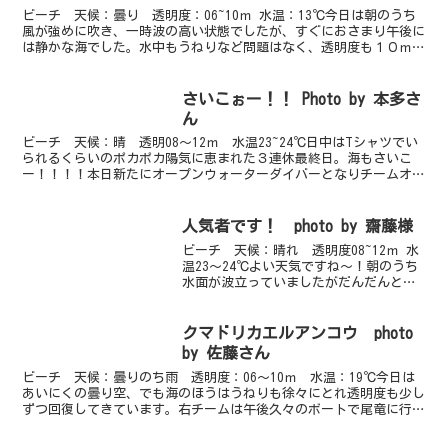
ビーチ 天候：曇り 透明度：06~10ｍ 水温：13℃今日は朝のうち
風が強めに吹き、一時波の高い状態でしたが、すぐにおさまり午後に
は静かな海でした。水中もうねりなど問題はなく、透明度も１０ｍほ
どで安定しています。今日も旬のウミウシをメインに...
さいこぉー！！ Photo by 本多さ
ん
ビーチ 天候：晴 透明08～12ｍ 水温23~24℃日中はTシャツでい
られるくらいのポカポカ陽気に恵まれた３連休最終日。海もさいこ
ー！！！！本日新たにオープンウォーターダイバーとなりチームオク
トパスの仲間入りを果たしたRさん！おめでとうござ...
人気者です！ photo by 齋藤様
ビーチ 天候：晴れ 透明度08~12ｍ 水
温23～24℃よい天気ですね～！朝のうち
水面が波立っていましたがだんだんと静
かに。透明度も午後は抜群です！今日は
ビーチでじっくりマクロ撮影。人気のク
マノミｙｇは３個体。背景や大きさな
クマドリカエルアンコウ photo
ど、お好みの子を...
by 佐藤さん
ビーチ 天候：曇りのち雨 透明度：06～10ｍ 水温：19℃今日は
あいにくの曇り空、でも海のほうはうねりも徐々にとれ透明度も少し
ずつ回復してきています。右チームは午後久々のボートで尾竜に行っ
てきました。午前中かなりうねりがあったということで...