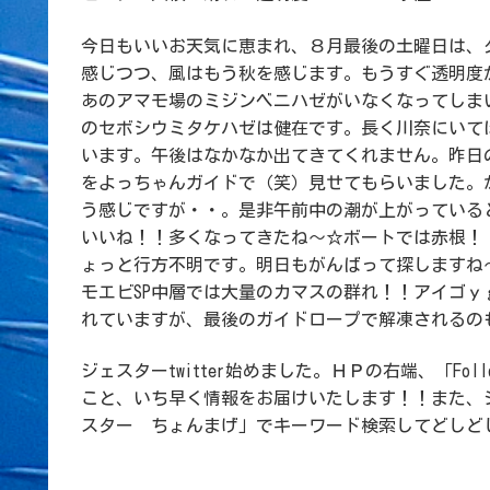
今日もいいお天気に恵まれ、８月最後の土曜日は、
感じつつ、風はもう秋を感じます。もうすぐ透明度
あのアマモ場のミジンベニハゼがいなくなってしま
のセボシウミタケハゼは健在です。長く川奈にいて
います。午後はなかなか出てきてくれません。昨日
をよっちゃんガイドで（笑）見せてもらいました。
う感じですが・・。是非午前中の潮が上がっている
いいね！！多くなってきたね～☆ボートでは赤根！！
ょっと行方不明です。明日もがんばって探しますね
モエビSP中層では大量のカマスの群れ！！アイゴ
れていますが、最後のガイドロープで解凍されるの
ジェスターtwitter始めました。ＨＰの右端、「Fo
こと、いち早く情報をお届けいたします！！また、
スター ちょんまげ」でキーワード検索してどしど