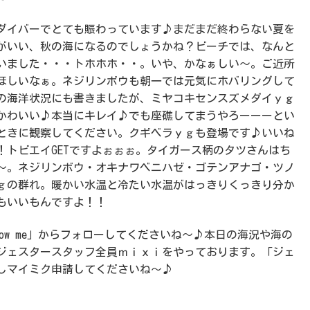
ダイバーでとても賑わっています♪まだまだ終わらない夏を
がいい、秋の海になるのでしょうかね？ビーチでは、なんと
いました・・・トホホホ・・。いや、かなぁしい～。ご近所
ほしいなぁ。ネジリンボウも朝一では元気にホバリングして
の海洋状況にも書きましたが、ミヤコキセンスズメダイｙｇ
かわいい♪本当にキレイ♪でも座礁してまうやろーーーとい
ときに観察してください。クギベラｙｇも登場です♪いいね
トビエイGETですよぉぉぉ。タイガース柄のタツさんはち
～。ネジリンボウ・オキナワベニハゼ・ゴテンアナゴ・ツノ
ｙｇの群れ。暖かい水温と冷たい水温がはっきりくっきり分か
もいいもんですよ！！
llow me」からフォローしてくださいね～♪本日の海況や海の
ジェスタースタッフ全員ｍｉｘｉをやっております。「ジェ
しマイミク申請してくださいね～♪