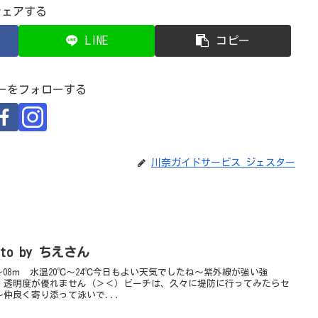
シェアする
LINE
コピー
ーをフォローする
川奈ガイドサービス ジェスター
o by ちえさん
08ｍ 水温20℃～24℃今日もよい天気でしたね～紫外線が強い強
、透明度が優れません（＞＜）ビーチは、久々に堤防に行ってみたらセ
仲良く寄り添って泳いで...