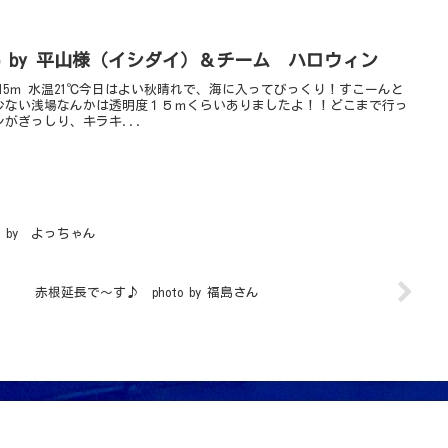
o by 平山様（イシダイ）＆チーム ハロウィン
~15ｍ 水温21℃今日はよい秋晴れで、海に入ってびっくり！すこーんと
少ない浅場なんかは透明度１５ｍくらいありましたよ！！どこまで行っ
がぎっしり、キラキ...
 by よっちゃん
赤根延長で～す♪ photo by 福島さん