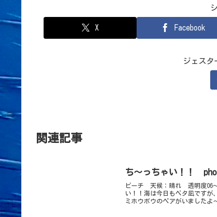
X
Facebook
ジェスタ
関連記事
ち～っちゃい！！ phot
ビーチ 天候：晴れ 透明度06～
い！！海は今日もベタ凪ですが
ミホウボウのペアがいましたよ～