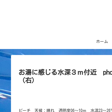
ホーム
お湯に感じる水深３ｍ付近 pho
（右）
ビーチ 天候：晴れ 透明度06～10ｍ 水温23～26