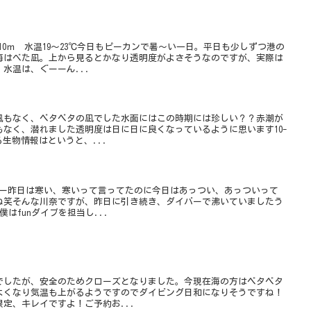
10ｍ 水温19～23℃今日もピーカンで暑～い一日。平日も少しずつ港の
海はべた凪。上から見るとかなり透明度がよさそうなのですが、実際は
水温は、ぐーーん...
風もなく、ベタベタの凪でした水面にはこの時期には珍しい？？赤潮が
なく、潜れました透明度は日に日に良くなっているように思います10-
る生物情報はというと、...
ねー昨日は寒い、寒いって言ってたのに今日はあっつい、あっついって
ね笑そんな川奈ですが、昨日に引き続き、ダイバーで沸いていましたう
僕はfunダイブを担当し...
でしたが、安全のためクローズとなりました。今現在海の方はベタベタ
よくなり気温も上がるようですのでダイビング日和になりそうですね！
定、キレイですよ！ご予約お...