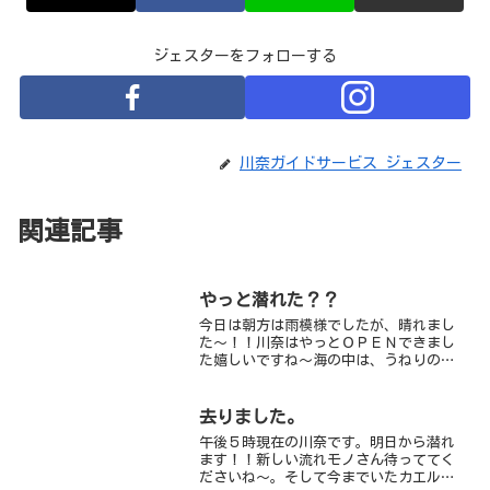
ジェスターをフォローする
川奈ガイドサービス ジェスター
関連記事
やっと潜れた？？
今日は朝方は雨模様でしたが、晴れまし
た～！！川奈はやっとＯＰＥＮできまし
た嬉しいですね～海の中は、うねりの影
響がちょっぴりあり、浅瀬は揺られます
が・・・水深10ｍ～以降は大丈夫でした
♪南のものが増えつつある川奈ビーチム
去りました。
レハタタテダイやミナミ...
午後５時現在の川奈です。明日から潜れ
ます！！新しい流れモノさん待っててく
ださいね～。そして今までいたカエルア