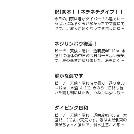
ンコウｙｇさん、元気しててね！！アオ
リイカはどうなったかぁ？透明度は？明
日からの川奈情報楽しみにしててくださ
祝100本！！ネチネチダイブ！！
い！！
今日の川奈は港がダイバーさん達でいー
っぱいになるぐらい多かったです夏に向
けて、足取りが軽くなってきましたね♪
水中もクロホシイシモチの口内保育やア
オリイカのタマゴにイカの赤ちゃんが入
っているのが見れたりと、大分、夏っぽ
ネジリンボウ復活！
くなってきました！！サカ...
ビーチ 天候：晴れ 透明度06~10ｍ 水
温22℃連休の中日の今日は一日よい天気
で、夏の暑さが戻りました。港もたくさ
んのダイバーで賑わいました。海はベタ
なぎ、透明度はちょっと白濁・・・とい
ったかんじです。３チームに分かれての
静かな海です
ダイビング。ジョ...
ビーチ 天候：晴れ時々曇り 透明度08
～12ｍ 水温14.3℃ きのう一日降り続
いた雨も朝には止み、うねりは少し残り
ましたが北東の風も止んで穏やかな海が
戻りました。きのうは東京でも雪が降っ
て大変だったようですね、皆さん大丈夫
ダイビング日和
でしたか？川奈の...
ビーチ 天候：晴れ 透明度03~08ｍ 水
温15．0℃よい天気です。朝はまだ北東の
風がちょっと強めで、潜水注意かと思い
きや、もぐるころにはすっかり波もおさ