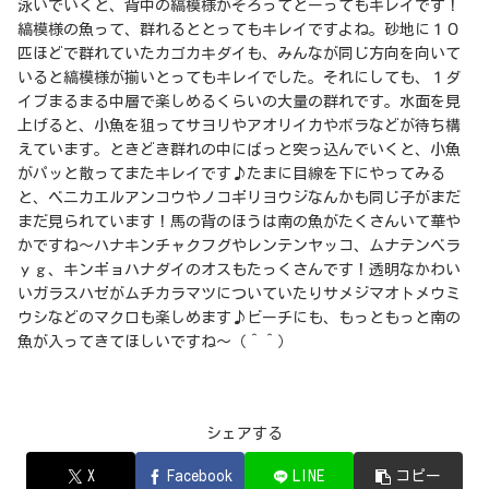
泳いでいくと、背中の縞模様がそろってとーってもキレイです！
縞模様の魚って、群れるととってもキレイですよね。砂地に１０
匹ほどで群れていたカゴカキダイも、みんなが同じ方向を向いて
いると縞模様が揃いとってもキレイでした。それにしても、１ダ
イブまるまる中層で楽しめるくらいの大量の群れです。水面を見
上げると、小魚を狙ってサヨリやアオリイカやボラなどが待ち構
えています。ときどき群れの中にばっと突っ込んでいくと、小魚
がパッと散ってまたキレイです♪たまに目線を下にやってみる
と、ベニカエルアンコウやノコギリヨウジなんかも同じ子がまだ
まだ見られています！馬の背のほうは南の魚がたくさんいて華や
かですね～ハナキンチャクフグやレンテンヤッコ、ムナテンベラ
ｙｇ、キンギョハナダイのオスもたっくさんです！透明なかわい
いガラスハゼがムチカラマツについていたりサメジマオトメウミ
ウシなどのマクロも楽しめます♪ビーチにも、もっともっと南の
魚が入ってきてほしいですね～（＾＾）
シェアする
X
Facebook
LINE
コピー