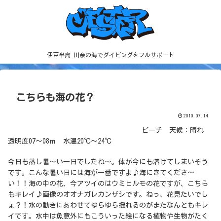
伊豆半島 川奈の海でダイビングをフルサポート
こちらも海の花？
2010.07.14
ビーチ 天候：晴れ
透明度07～08ｍ 水温20℃～24℃
今日も蒸し暑～い一日でしたね～。体が今にも溶けてしまいそう
です。こんな暑い日には海が一番ですよ♪海にきてくださ～
い！！海の中の花、今アツイのはウミヒルモの花ですが、こちら
もキレイ♪画像のオオナガレカンザシです。ねっ、花見たいでし
ょ？！水の動きにあわせてゆらゆら揺れるのがまたなんともキレ
イです。水中は魚意外にもこういった絵になる植物や生物がたく