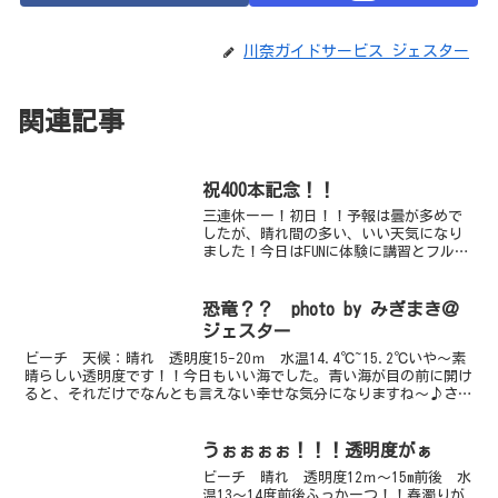
川奈ガイドサービス ジェスター
関連記事
祝400本記念！！
三連休ーー！初日！！予報は曇が多めで
したが、晴れ間の多い、いい天気になり
ました！今日はFUNに体験に講習とフルコ
ースに近い対応でてんてこまい！？賑や
かで、楽しい楽しい日でした♪そんな
中、祝400本を迎えたダイバーさんも遊び
恐竜？？ photo by みぎまき＠
に来てくれましたー...
ジェスター
ビーチ 天候：晴れ 透明度15-20ｍ 水温14.4℃~15.2℃いや～素
晴らしい透明度です！！今日もいい海でした。青い海が目の前に開け
ると、それだけでなんとも言えない幸せな気分になりますね～♪さ
て、本日の画像の一枚目！何に見えますか？？ど...
うぉぉぉぉ！！！透明度がぁ
ビーチ 晴れ 透明度12ｍ～15m前後 水
温13～14度前後ふっかーつ！！春濁りが