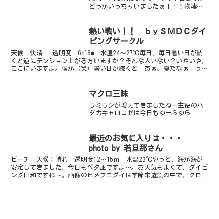
どっかいっちゃいましたぁ！！！物凄い
西風が吹きつけてたおかげで川奈の海は
ものすごい綺麗な潮が入り海がとーって
も青くて気持ちが良いです。今日は講習
熱い戦い！！ ｂｙＳＭＤＣダイ
だったので細か...
ビングサークル
天候 快晴 透明度 6m~8m 水温24～27℃毎日、毎日暑い日が続
くと逆にテンション上がる方いますか？そんな人いない？いやいや、
ここにいますよ。僕が（笑）暑い日が続くと「あぁ、夏だなぁ」って
思い、急にテンションが上がります。そして急に上...
マクロ三昧
ウミウシが増えてきましたねー主役のハ
ダカキャロコゼは今日もゆーらゆら
最近のお気に入りは・・・
photo by 若旦那さん
ビーチ 天候：晴れ 透明度12～15ｍ 水温23℃やっと、海が海が
安定してきました、今日もベタ凪ですよ～。お天気もよくて、ダイビ
ング日和ですね～。画像のヒメフエダイは季節来遊魚の中で、クロス
ズメダイに続きちょっとハマっております。ソラスズメ...