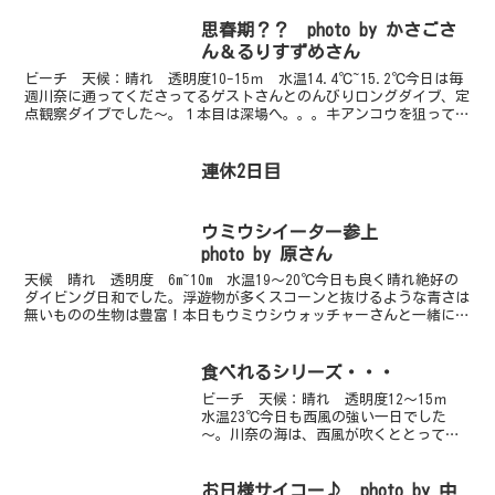
思春期？？ photo by かさごさ
ん＆るりすずめさん
ビーチ 天候：晴れ 透明度10-15ｍ 水温14.4℃~15.2℃今日は毎
週川奈に通ってくださってるゲストさんとのんびりロングダイブ、定
点観察ダイブでした～。１本目は深場へ。。。キアンコウを狙ってい
ったのですが・・・惨敗！！（笑）画像の黒い...
連休2日目
ウミウシイーター参上
photo by 原さん
天候 晴れ 透明度 6m~10m 水温19～20℃今日も良く晴れ絶好の
ダイビング日和でした。浮遊物が多くスコーンと抜けるような青さは
無いものの生物は豊富！本日もウミウシウォッチャーさんと一緒にま
ずは定番のウミガメコースから。セスジミノ・ジボ...
食べれるシリーズ・・・
ビーチ 天候：晴れ 透明度12～15ｍ
水温23℃今日も西風の強い一日でした
～。川奈の海は、西風が吹くととっても
良いコンディションになります。まだま
だ水温は高いです、２４度くらいありま
すよ。ウエットダイバーさんもまだまだ
お日様サイコー♪ photo by 中