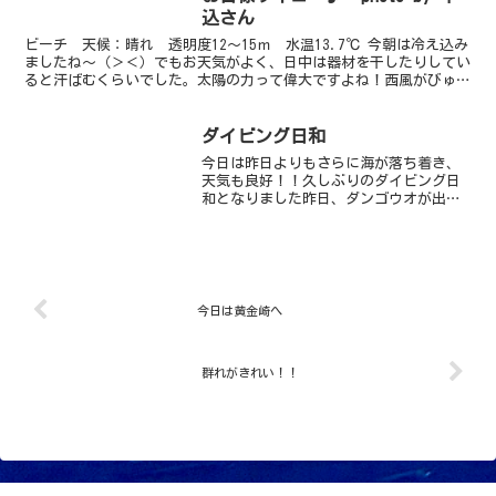
いらっしゃいます。ド...
込さん
ビーチ 天候：晴れ 透明度12～15ｍ 水温13.7℃ 今朝は冷え込み
ましたね～（＞＜）でもお天気がよく、日中は器材を干したりしてい
ると汗ばむくらいでした。太陽の力って偉大ですよね！西風がびゅ～
びゅ～吹いて海のコンディションもよいです。透明...
ダイビング日和
今日は昨日よりもさらに海が落ち着き、
天気も良好！！久しぶりのダイビング日
和となりました昨日、ダンゴウオが出る
ことを祈願し、海に入っていった我らさ
すが、幻目幻科（ウソ）のダンゴウオ、
簡単には、見つかりませんね～それで
も、おすすめのコウイカの赤...
今日は黄金崎へ
群れがきれい！！