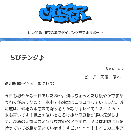
伊豆半島 川奈の海でダイビングをフルサポート
ちびテング♪
2010.12.10
ビーチ 天候：晴れ
透明度08～12ｍ 水温18℃
今日も穏やかな一日でしたね～。海はちょっとだけ緩やかですが
うねりがあったので、水中でも浅場はユラユラしていました。透
明度は、砂地の水底まで降りるとかなりキレイで１２ｍくらい、
水も青いです！棚上の浅いところは少々浮遊物が多い気がしま
す。浅場の人気者カミソリウオのペアですが、メスはお腹に卵を
持っていてお腹が開いています！すごい～～～！！イロカエルア