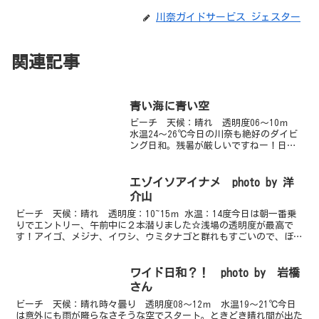
川奈ガイドサービス ジェスター
関連記事
青い海に青い空
ビーチ 天候：晴れ 透明度06～10ｍ
水温24～26℃今日の川奈も絶好のダイビ
ング日和。残暑が厳しいですねー！日差
しがきつく、とろけてしまいそうです。
水面の水温もなまぬるーい感じで少し進
むとようやく気持ちよくなります。最近
エゾイソアイナメ photo by 洋
砂地を良く潜って...
介山
ビーチ 天候：晴れ 透明度：10~15ｍ 水温：14度今日は朝一番乗
りでエントリー、午前中に２本潜りました☆浅場の透明度が最高で
す！アイゴ、メジナ、イワシ、ウミタナゴと群れもすごいので、ぼ～
っと上を見上げているだけでも幸せな気分になれます。...
ワイド日和？！ photo by 岩橋
さん
ビーチ 天候：晴れ時々曇り 透明度08～12ｍ 水温19～21℃今日
は意外にも雨が降らなさそうな空でスタート。ときどき晴れ間が出た