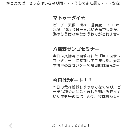
かと思えば、さっきはいきなり雨・・・そしてまた曇り・・・安定し
ないお天気ですね！海の中も、くるくる忙しいかんじ...
マトゥーダイ☆
ビーチ 天候：晴れ 透明度：08~10ｍ
水温：18度今日一日よい天気でしたが、
海のほうはなかなかうねりがとれませ
ん。きのうに引き続き砂地の奥へと行っ
てまいりました☆またまた奇怪なものが
たくさん・・・でかでかマトウダイはま
八幡野サンゴセミナー
た出てきてくれまし...
今日は八幡野で開催された「第１回サン
ゴセミナー」に参加してきました。元串
本海中公園センターの福田照雄さんが講
師としてきてくださり、サンゴとは何
か？についていろいろとお話していただ
きました。伊豆のサンゴは南国のサンゴ
今日は2ボート！！
みたいに派手ではないし、ど...
昨日の荒れ模様もすっかりなくなり、ビ
ーチは穏やかになりました朝から降って
いた雨も午後には止んで、今は夏らしく
セミの鳴き声も聞こえています今日はが
っつり2ボート！！赤根と馬の背に行って
きましたビーチはここ数日、すこーし透
明度が悪かったのと、沖...
ボートもオススメですよ！