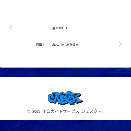
ブ・・・ではなかった、生物の調査ダイ
ブをしてきました～。ここ最近は、雪や
ら風やらの影響で潜れていなかったの
で、ドキドキ・ワクワクな...
連休初日！
青空！！ photo by 馬場さん
© 2005 川奈ガイドサービス ジェスター.