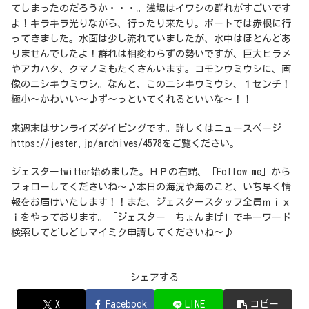
てしまったのだろうか・・・。浅場はイワシの群れがすごいです
よ！キラキラ光りながら、行ったり来たり。ボートでは赤根に行
ってきました。水面は少し流れていましたが、水中はほとんどあ
りませんでしたよ！群れは相変わらずの勢いですが、巨大ヒラメ
やアカハタ、クマノミもたくさんいます。コモンウミウシに、画
像のニシキウミウシ。なんと、このニシキウミウシ、１センチ！
極小～かわいい～♪ず～っといてくれるといいな～！！
来週末はサンライズダイビングです。詳しくはニュースページ
https://jester.jp/archives/4578をご覧ください。
ジェスターtwitter始めました。ＨＰの右端、「Follow me」から
フォローしてくださいね～♪本日の海況や海のこと、いち早く情
報をお届けいたします！！また、ジェスタースタッフ全員ｍｉｘ
ｉをやっております。「ジェスター ちょんまげ」でキーワード
検索してどしどしマイミク申請してくださいね～♪
シェアする
X
Facebook
LINE
コピー