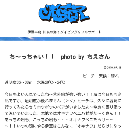
伊豆半島 川奈の海でダイビングをフルサポート
ち～っちゃい！！ photo by ちえさん
2010.07.18
ビーチ 天候：晴れ
透明度06～08ｍ 水温20℃～24℃
今日もよい天気でしたね～紫外線が強い強い！！海は今日もベタ
凪ですが、透明度が優れません（＞＜）ビーチは、久々に堤防に
行ってみたらセミホウボウのペアがいましたよ～仲良く寄り添っ
て泳いでいました。岩地ではオキナワベニハゼがた～くさん！！
あっちの岩も、こっちの岩も・・・オキナワベニだらけ～～
～！！いつの間にやら伊豆はこんなに「オキナワ」だらけになっ