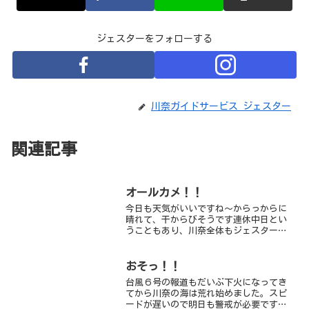
ジェスターをフォローする
川奈ガイドサービス ジェスター
関連記事
オールカメ！！
今日も天気がいいですね～からっからに
晴れて、干からびそうです連休中日とい
うこともあり、川奈全体もジェスターも
大賑わいです今日のジェスターチームは
みんなウミガメ狙い！！さっそく、出発
ですダイビング前半、さっそくはっけ～
おそっ！！
ん！！のんびり泳いでいて...
台風６号の報道もだいぶ下火になってき
てから川奈の海は荒れ始めました。スピ
ードが遅いので明日も警戒が必要です。