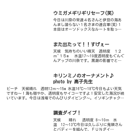
明日のご予約の方は個別に海況に関して
ご連絡しております。ご予定されていら
っしゃる方も必ずご一報頂き、海況確認
ウミガメギリギリセーフ(笑)
をされますようお願いいた...
今日は川奈の常連４名さんと伊豆の海あ
んまし潜らない１名さまの連合軍(笑)１
本目はオーソドックスなルートを取って
ヒレナガネジリンボウやアカオビハナダ
イ、オオモンカエルアンコウなど旬な生
物、伊豆の代表生物を織り交ぜてご案内
また出たって！！すげぇー
しました。が、深場の水...
天候 気持ちのいい晴天 透明度 １２
ｍ~１５m 水温17〜19度透明度もぐんぐ
んアップの川奈です。黒潮の影響でとっ
てもキレイですよ。本日川奈でビックニ
ュース！！です。定置網にはブリが大量
だしビーチにはまたまたダンゴウオ登
キリンミノのオーナメント♪
場！！です。ODA...
photo by 高子先生
ビーチ 天候晴れ 透明12ｍ～15m 水温16℃～18℃今日もよい天気
ですね～！海も穏やか、透明度もサイコーですよ！安定した海況が続
いています。今日は浅場でのんびりダイビング～。イソギンチャクに
付く甲殻類が豊富です～。イソギンチャクエビはか...
調査ダイブ！
天候 晴れ 透明度 8～10ｍ 水
温 12～13℃今日は久しぶりに鬼頭さん
とバディーを組んで、ＦＵＮダイ