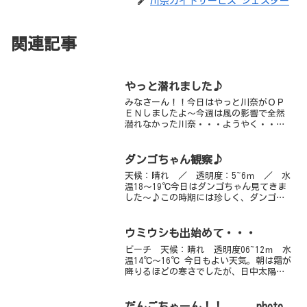
川奈ガイドサービス ジェスター
関連記事
やっと潜れました♪
みなさーん！！今日はやっと川奈がＯＰ
ＥＮしましたよ～今週は風の影響で全然
潜れなかった川奈・・・ようやく・・・
ようやく、潜ってこれました！！１番の
心配はダンゴウオがいなくなっているの
では？？ということ・・・何匹残ってい
ダンゴちゃん観察♪
るかな～と軽い気持ちで潜...
天候：晴れ ／ 透明度：5~6ｍ ／ 水
温18～19℃今日はダンゴちゃん見てきま
した～♪この時期には珍しく、ダンゴ岩
に出現っ！！体をクルクルする姿はとっ
ても愛らしいです♪同じくダンゴ岩にい
るマツカサウオの幼魚もオススメです！
ウミウシも出始めて・・・
幼魚は成魚に比べ...
ビーチ 天候：晴れ 透明度06~12ｍ 水
温14℃～16℃ 今日もよい天気。朝は霜が
降りるほどの寒さでしたが、日中太陽が
顔を出せばぽかぽか。海は少しうねりが
ありました。ビーチでのんびり、潜って
きましたよ～。今の見どころはやはりカ
だんごちゃーん！！ photo