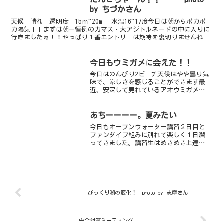
ンナツノザヤ...
by ちづかさん
天候 晴れ 透明度 15ｍ~20m 水温16~17度今日は朝からポカポ
カ陽気！！まずは朝一恒例のカマス・大アジトルネードの中に入りに
行きましたぁ！！やっぱり１番エントリーは期待を裏切りませんね
ー！！あっとい間に３６０度カマスに囲まれ至福の...
今日もウミガメに会えた！！
今日はのんびり2ビーチ天候はやや曇り気
味で、涼しさを感じることができます最
近、安定して見れているアオウミガメの
スージーちゃん、通称 ゼニガメをはじ
め、ウミヒルモ地帯のアオサハギ、アミ
メハギ、タツノイトコ、アジイサキのチ
あちーーーー。夏みたい
ビ、アオリイカのチビな...
今日もオープンウォーター講習２日目と
ファンダイブ組みに別れて楽しく１日潜
ってきました。講習生はめきめき上達し
ていて明日の最終日を楽しみにしていま
す。ビーチでは久しぶりにスージーとゼ
ニガメが真横にいて、目の中に２匹のア
オウミガメが飛び込んでく...
びっくり潮の変化！ photo by 志摩さん
安全対策ミーティング