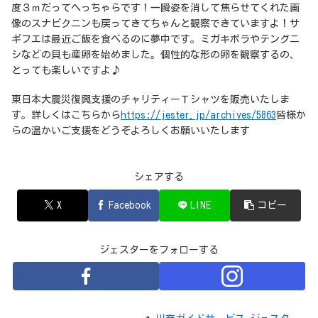
度３ｍだってへっちゃらです！一瞬姿を消して焦らせてくれた画
像のスナビクニンも戻ってきてちゃんと観察できていますよ！サ
ギフエは最近ご飯を食べるのに夢中です。ミガキボラやテングニ
シなどの貝も産卵を始めました。個性的な形の卵を観察するの、
とっても楽しいですよ♪
東日本大震災復興支援のチャリティーＴシャツを販売いたしま
す。詳しくはこちらから
https://jester.jp/archives/5863
皆様か
らの温かいご支援をどうぞよろしくお願いいたします
シェアする
X
Facebook
LINE
コピー
ジェスターをフォローする