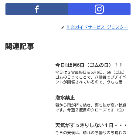
川奈ガイドサービス ジェスター
関連記事
今日は5月6日（ゴムの日）！！
今日はＧＷ最終日＆5月6日、56（ゴム）
ゴムの日ってことで、八幡野でプチイベ
ントが開催されているので、うちも鬼頭
さんがいっております陸もいい感じであ
ったかくなり、ウェットスーツに衣替え
をする方も多いので、ウェットスーツで
潜水禁止
潜ろう！！ってイベン...
朝から雨が降り続き、海も波が高い状態
です。今週２度目のクローズです（泣）
天気がすっきりしない１日・・・
今日の天候は、晴れのち曇りのち晴れの