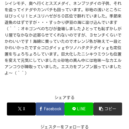
シイシモチ、奥へ行くとスズメダイ、ネンブツダイの子供、それ
を追ってイナダやカンパチも回っています。砂地の浅いところに
はびっくり！ヒメユリハゼが５０匹位で群れていました。季節来
遊魚のはずですが・・・すっかり伊豆の海に溶け込んでいます
（＾＾；オキゴンベのちびが登場しました♪とっても恥ずかしが
り屋でなかなか近寄らせてくれないのですが、３センチくらいで
かわいいです！海綿に乗っていたのでオレンジ色が映えて一段と
かわいかったです☆コロダイｙｇやツノハタタテダイｙｇも定位
置をちょろちょろしています。巨大化したニシキウミウシも位置
を変えて元気にしていました☆砂地の真ん中には地味～なカエル
アンコウが陣取っていました。エスカをブンブン振っていました
よ～（＾＾）
シェアする
X
Facebook
LINE
コピー
ジェスターをフォローする