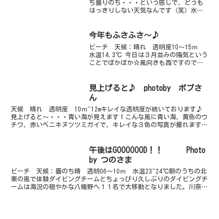
ち曇りのち・・・という感じで、どうも
はっきりしない天気なんです（笑）水中
も昨日よりは若干、良くなっているよう
な・・・お客様に気のせいだよと笑われ
ました生物は相変わらずのマクロ天国！
今年もふさふさ～♪
その代表的なものは、タッ...
ビーチ 天候：晴れ 透明度10～15ｍ
水温14.3℃ 今日は３月並みの陽気という
ことでぽかぽか☆風向きも西ですので海
のコンディションはばっちり♪それにし
てもすごい風でしたね～、車に乗ってい
ても車ごと大きく揺られるほどでした。
見上げると♪ photoby ボブさ
この時期の平日...
ん
天候 晴れ 透明度 10ｍ~12mキレイな透明度が続いております♪
見上げると～・・・青い海が見えます！こんな風に青い海、黄色のウ
チワ、赤いベニキヌツツミガイで、キレイな３色の写真が撮れますよ
☆心が和む色合いですよね・・・ホッとします。アナハ...
午後はGOOOOOOD！！ Photo
by つのさま
ビーチ 天候：曇のち晴 透明06～10ｍ 水温23~24℃朝のうちの北
東の風で体験ダイビングチームとちょっぴり久しぶりのダイビングチ
ームは海況の穏やかな八幡野へ１１名で大移動となりました。川奈に
残った９名は午前中のジャブジャブの中エントリー...