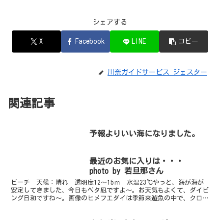
シェアする
X
Facebook
LINE
コピー
川奈ガイドサービス ジェスター
関連記事
予報よりいい海になりました。
最近のお気に入りは・・・
photo by 若旦那さん
ビーチ 天候：晴れ 透明度12～15ｍ 水温23℃やっと、海が海が
安定してきました、今日もベタ凪ですよ～。お天気もよくて、ダイビ
ング日和ですね～。画像のヒメフエダイは季節来遊魚の中で、クロス
ズメダイに続きちょっとハマっております。ソラスズメ...