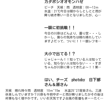
カタボシオオモンハゼ
ビーチ 天候：雨 透明度：08～12ｍ
水温：21℃今日は朝からしとしとと雨が
降り続き寒い一日となりましたが、心配
されていた北東の風が吹きつけることも
なく、穏やかな海でした。透明度もまだ
まだ「青い海」をキープしています。相
一眼に初挑戦！！
変わらずのカエルア...
今日の川奈はどんより、曇り空・・・し
かーし、僕らの気持ちは晴れ晴れしてい
ます♪だって、ついに！！一眼レフを使
えるんだもの♪♪気持ちがうっきうき
で、体がうっきうきにならないようにウ
ェイトを重めにしなきゃ（笑）もちろ
大小で出てる！？
ん、ターゲットは「ダンゴウオ...
じゃじゃーん！！知っている人は知って
いる、知らない人は知らない・・・すぎ
ちゃんが川奈に帰ってきたよ～！！東北
の海、水温7℃っ！？そんな海で鍛え上げ
られてきた私は、もはや川奈の水温では
びくともしないこっちの海はとってもあ
はい、チーズ photoby 日下部
ったかいのね～さてさて...
さん＆原さん
天候 晴れ時々雨 透明度 10ｍ~15m 水温25~27度皆さん、三連
休楽しんでいますか？川奈も午前中ざーと雨が降りましたがその後は
何事もなく穏やかです。いいお天気です♪台風の影響もまーーたくあ
りません。安心してください。カメちゃん人気は...