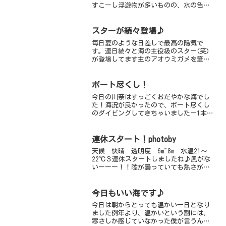
すこーし浮遊物が多いものの、水の色が
きれいに！！前はあんなに濁っていたの
に、今は真冬のような色をしています浮
遊物はあるけどね 笑荒れた後には、ダ
スターが続々登場♪
ンゴが出る！！確率が大幅...
毎日夏のような日差しで最高の陽気で
す。連日続々と海の主役級のスター(笑)
が登場してます主のアオウミガメを筆頭
に、クマドリカエルアンコウ、ニシキフ
ウライウオ、カミソリウオ５匹、ヒレナ
ガネジリンボウ、タテジマキンチャクダ
ボート尽くし！
イ幼魚、そしてついにフリ...
今日の川奈はすっごくおだやかな海でし
た！海況が良かったので、ボート尽くし
のダイビングしてきちゃいましたー1本は
ハーフボートへ普段は泳いで行くポイン
トに船でどーーんって行くのは、贅
沢！！そして楽ちん♪♪アカオビハナダ
連休スタート！photoby
イやサクラダイなどカラフル...
天候 快晴 透明度 6m~8m 水温21～
22℃３連休スタートしましたね♪風がな
いーーー！！陸が曇っていても熱さが増
してくる感じがします。ビーチチーム・
ボートチーム・スノーケリングチームに
分かれて川奈の海を満喫しました！スノ
今日もいい海です♪
ーリングチームは...
今日は朝からとっても温かい一日となり
ました例年より、温かいという割には、
寒さしか感じていなかった僕が言うんだ