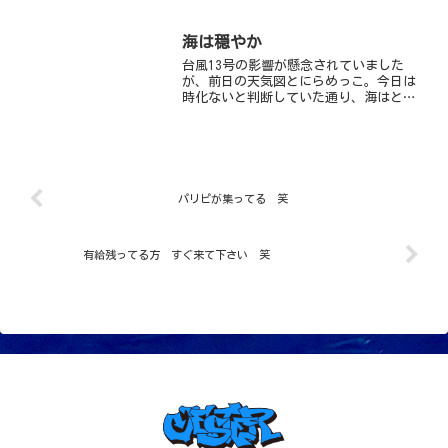
から、間違いありません 笑今日も海は
べったべたの凪状態コンディションのい
い日が続いております今、川奈ビーチは
海は穏やか
マクロ生物の宝庫人気の高...
台風13号の影響が懸念されていました
が、前日の天気図とにらめっこ。今日は
時化ないと判断していた通り、海はとー
っても穏やかでした。ファンダイブとオ
ープンウォーターの講習と2チームに分か
れて今日も楽しく過ごしましたよー。南
の魚がようやく増えてき...
パリピが集ってる 笑
有給残ってる方 すぐ来て下さい 笑