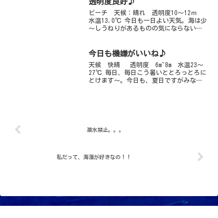
透明度良好♪
ビーチ 天候：晴れ 透明度10～12ｍ
水温13.0℃ 今日も一日よい天気。海は少
～しうねりがあるものの気にならないほ
どです。透明度も、浅場かなりよいです
よ～沖縄の海みたいです♪砂地の砂紋が
キレイで、クロサギがた～くさん漂って
今日も機嫌がいいね♪
いるのがまた癒...
天候 快晴 透明度 6m~8m 水温23～
27℃ 毎日、毎日こう暑いととろっとろに
とけます～。今日も、夏日ですがみなさ
んいかがお過ごしですか？是非クールダ
ウンにいらしてくださいね。お盆はアオ
ウミガメのスージーさんも上機嫌で、み
んなの前をス...
潜水禁止。。。
私だって、海藻が好きなの！！