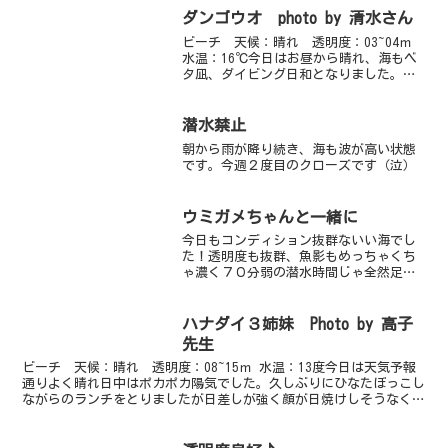
ダンゴウオ photo by 清水さん
ビーチ 天候：晴れ 透明度：03~04ｍ
水温：16℃今日はお昼から晴れ、海もベ
タ凪、ダイビング日和となりました。透
明度は・・・「この先には何があるのだ
ろう」と、ワクワクする海ですよ（笑）
タカノハダイとかブダイとか、ちょっと
潜水禁止
大きめサイズの魚...
朝から雨が降り続き、海も波が高い状態
です。今週２度目のクローズです（泣）
ウミガメちゃんと一緒に
今日もコンディション抜群ないい海でし
た！透明度も抜群、魚影もめっちゃくち
ゃ濃く７０分弱の潜水時間じゃ全然足り
ません(笑)1本目はウミガメに会いに棚上
から攻めてみました。２－３ヶ月前から
出没しているゼニガメサイズの子ガメち
ハナダイ３姉妹 Photo by 高子
ゃん。ゆーっくり一緒...
先生
ビーチ 天候：晴れ 透明度：08~15ｍ 水温：13度今日は天気予報
通りよく晴れ日中はポカポカ陽気でした。久しぶりにひなたぼっこし
ながらのランチをとりましたが日差しが強く顔が日焼けしそうなくら
いでしたよ。もう春はすぐそこまで来ているってかん...