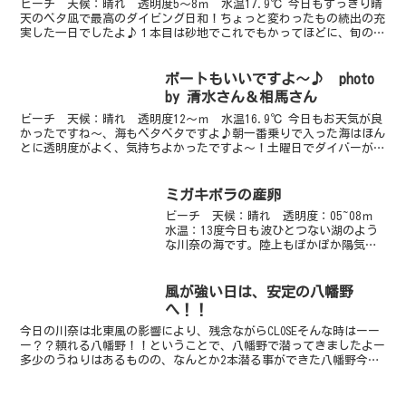
ビーチ 天候：晴れ 透明度5～8ｍ 水温17.9℃ 今日もすっきり晴
天のベタ凪で最高のダイビング日和！ちょっと変わったもの続出の充
実した一日でしたよ♪１本目は砂地でこれでもかってほどに、旬のカ
エルアンコウ幼魚を観察してきましたよ～。黄色が３...
ボートもいいですよ～♪ photo
by 清水さん＆相馬さん
ビーチ 天候：晴れ 透明度12～ｍ 水温16.9℃ 今日もお天気が良
かったですね～、海もベタベタですよ♪朝一番乗りで入った海はほん
とに透明度がよく、気持ちよかったですよ～！土曜日でダイバーが多
かったため、みんながエントリーする時間からは砂地...
ミガキボラの産卵
ビーチ 天候：晴れ 透明度：05~08ｍ
水温：13度今日も波ひとつない湖のよう
な川奈の海です。陸上もぽかぽか陽気
で、このまま春になるのかな～といった
かんじですね！透明度が午後になるにつ
れ落ちてしまいました。最後には５ｍと
風が強い日は、安定の八幡野
いったところです。...
へ！！
今日の川奈は北東風の影響により、残念ながらCLOSEそんな時はーー
ー？？頼れる八幡野！！ということで、八幡野で潜ってきましたよー
多少のうねりはあるものの、なんとか2本潜る事ができた八幡野今日
は体験ダイバーさんのご案内でしたイソギンチャク岩の...