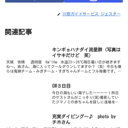
川奈ガイドサービス ジェスター
関連記事
キンギョハナダイ流星群（写真は
イサキだけど 笑）
天候 快晴 透明度 8m~10m 水温23～26℃毎日暑い日が続きます
ね～。皆さん、海に入ってクールダウンしてますか？（笑）今日も僕
らは鬼頭チーム・みぎチーム・すぎちゃんチームとフル稼働です。僕
らは1ボート1ビーチで潜ってきました！ビーチ...
GW３日目
今日の海もいい海でしたーーーー！昨日
のゲストさんがこっそり(笑)撮影してい
たクマノミの赤ちゃんを探しに浅場を移
動していたら久しぶりにゼニガメくんに
遭遇しました。クマノミの赤ちゃんも無
事発見され(笑)近くでるりさんに呼ばれ
充実ダイビング～♪ photo by
て行ってみると・・・...
チホさん