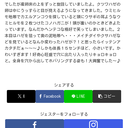
でしたが産卵床の上をずっと旋回していましたよ。クツワハゼの
卵は中にうっすらと目が見えるようになってきました。ウミヒル
モ地帯でカエルアンコウを探していると頭にウサギの耳ようなウ
ミヒルモを２枚つけたコノハガニが！頭が重いのかときどきよた
っています。なんだかヘンテコな格好で笑ってしまいました。２
本目はハゼを狙って奥の泥地帯へ・・・メイチダイやクサハゼな
どを見ているとなんか変わったハゼが？！と思ったらイッテンア
カタチだぁ～～～♪しかも体長１５センチほど、小さいです。か
わいすぎます！好奇心旺盛で穴に出たり入ったりキョロキョロ
と。全身を穴から出してホバリングする姿も！大興奮でした～♪
シェアする
X
Facebook
LINE
コピー
ジェスターをフォローする