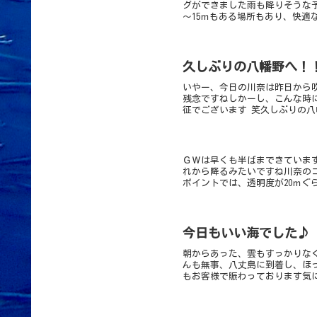
グができました雨も降りそうな
～15ｍもある場所もあり、快適
久しぶりの八幡野へ！
いやー、今日の川奈は昨日から吹
残念ですねしかーし、こんな時に
征でございます 笑久しぶりの八
ＧＷは早くも半ばまできていま
れから降るみたいですね川奈のコ
ポイントでは、透明度が20ｍぐら
今日もいい海でした♪
朝からあった、雲もすっかりな
んも無事、八丈島に到着し、ほ
もお客様で賑わっております気に