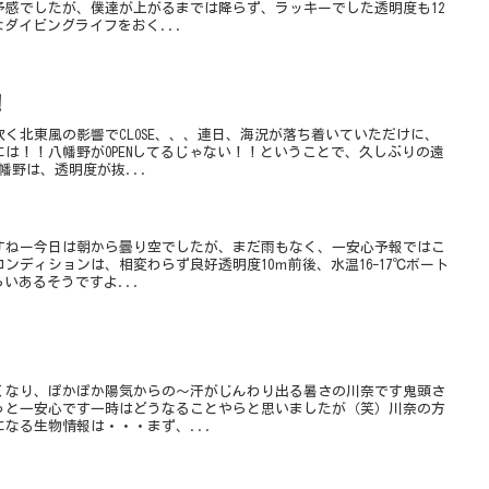
予感でしたが、僕達が上がるまでは降らず、ラッキーでした透明度も12
なダイビングライフをおく...
！
く北東風の影響でCLOSE、、、連日、海況が落ち着いていただけに、
は！！八幡野がOPENしてるじゃない！！ということで、久しぶりの遠
幡野は、透明度が抜...
すねー今日は朝から曇り空でしたが、まだ雨もなく、一安心予報ではこ
ンディションは、相変わらず良好透明度10ｍ前後、水温16-17℃ボート
いあるそうですよ...
くなり、ぽかぽか陽気からの～汗がじんわり出る暑さの川奈です鬼頭さ
っと一安心です一時はどうなることやらと思いましたが（笑）川奈の方
なる生物情報は・・・まず、...