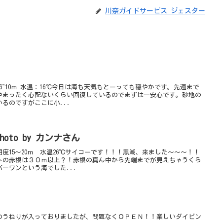
川奈ガイドサービス ジェスター
6~10ｍ 水温：16℃今日は海も天気もとーっても穏やかです。先週まで
やまったく心配ないくらい回復しているのでまずは一安心です。砂地の
るのですがここに小...
oto by カンナさん
度15～20ｍ 水温26℃サイコーです！！！黒潮、来ました～～～！！
トの赤根は３０ｍ以上？！赤根の真ん中から先端までが見えちゃうくら
ーワンという海でした...
のうねりが入っておりましたが、問題なくＯＰＥＮ！！楽しいダイビン