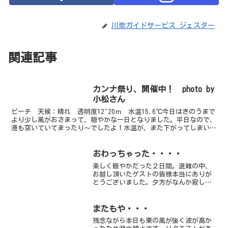
川奈ガイドサービス ジェスター
関連記事
カンナ祭り、開催中！ photo by
小松さん
ビーチ 天候：晴れ 透明度12~20ｍ 水温15.6℃今日はきのうまで
より少し風がおさまって、穏やかな一日となりました。平日なので、
港も空いていてまったり～でしたよ！水温が、また下がってしまいま
した～（＞＜）寒い！！でも、透明度は変わらず素...
おわっちゃった・・・・
楽しく賑やかだった２日間。混雑の中、
お越し頂いたゲストの皆様本当にありが
とうございました。夕方がなんか寂しい
です・・・・今日はボートで赤根にも行
ってきました。相変わらず魚影が濃いで
すね！！キンギョハナダイの群れも頭を
またもや・・・
揃えていい感じで泳いでく...
残念ながら本日も東の風が強く波が高か