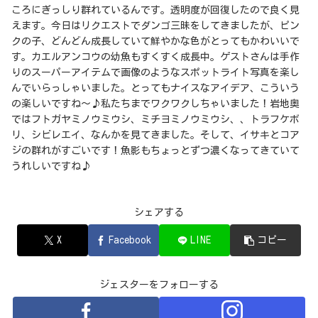
ころにぎっしり群れているんです。透明度が回復したので良く見
えます。今日はリクエストでダンゴ三昧をしてきましたが、ピン
クの子、どんどん成長していて鮮やかな色がとってもかわいいで
す。カエルアンコウの幼魚もすくすく成長中。ゲストさんは手作
りのスーパーアイテムで画像のようなスポットライト写真を楽し
んでいらっしゃいました。とってもナイスなアイデア、こういう
の楽しいですね～♪私たちまでワクワクしちゃいました！岩地奥
ではフトガヤミノウミウシ、ミチヨミノウミウシ、、トラフケボ
リ、シビレエイ、なんかを見てきました。そして、イサキとコア
ジの群れがすごいです！魚影もちょっとずつ濃くなってきていて
うれしいですね♪
シェアする
X
Facebook
LINE
コピー
ジェスターをフォローする