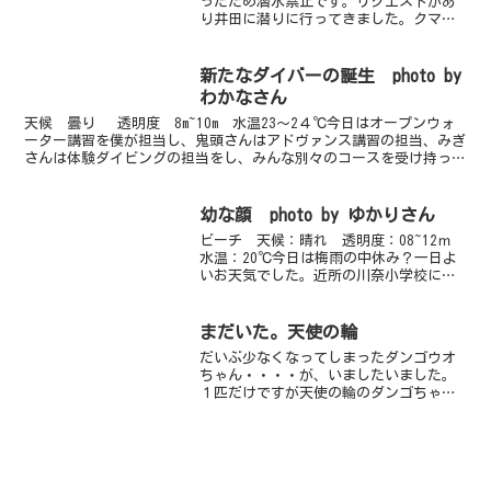
ったため潜水禁止です。リクエストがあ
り井田に潜りに行ってきました。クマド
リカエルアンコウが見れました。川奈に
いない生物を見つけちゃうと微妙な感じ
です・・・明日は南西の風に変る予報で
新たなダイバーの誕生 photo by
すので川奈の海からお伝え...
わかなさん
天候 曇り 透明度 8m~10m 水温23～2４℃今日はオープンウォ
ーター講習を僕が担当し、鬼頭さんはアドヴァンス講習の担当、みぎ
さんは体験ダイビングの担当をし、みんな別々のコースを受け持って
いました（笑）オープンウォーターとアドヴァンス...
幼な顔 photo by ゆかりさん
ビーチ 天候：晴れ 透明度：08~12ｍ
水温：20℃今日は梅雨の中休み？一日よ
いお天気でした。近所の川奈小学校にス
ノーケリング教室をしに行ってきまし
た。３年生から６年生の小学生たちにフ
ィンやマスクの使い方や泳ぎ方を教えま
まだいた。天使の輪
す。みんな海の近く...
だいぶ少なくなってしまったダンゴウオ
ちゃん・・・・が、いましたいました。
１匹だけですが天使の輪のダンゴちゃ
ん。ひきちぎられてしまいそうな海藻の
中で、揺られる葉っぱにじーっと身を寄
せる５ｍｍのダンゴちゃんがなんとも愛
らしいです。赤のダンゴは本...