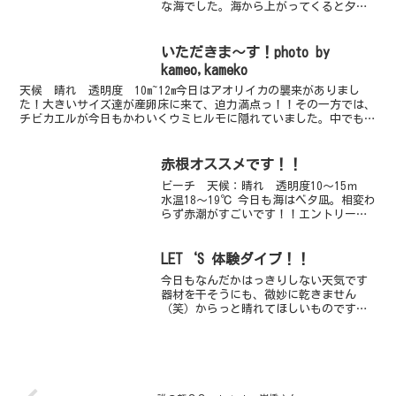
な海でした。海から上がってくると夕方
は少し風が涼しかったりして、トンボも
飛び始めているし、なんとなく秋の気配
を感じますね～。でも、海はほんとに暖
いただきま～す！photo by
かい～♪今日は冷...
kameo,kameko
天候 晴れ 透明度 10m~12m今日はアオリイカの襲来がありまし
た！大きいサイズ達が産卵床に来て、迫力満点っ！！その一方では、
チビカエルが今日もかわいくウミヒルモに隠れていました。中でもガ
イドロープエンドと蛸壺ロープの間にいる個体は鮮やか...
赤根オススメです！！
ビーチ 天候：晴れ 透明度10～15ｍ
水温18～19℃ 今日も海はベタ凪。相変わ
らず赤潮がすごいです！！エントリー口
に溜まってしまっています。でも、透明
度は良いですよ～♪水中で上を見上げる
と、なんだか赤潮がとってもキレイに見
LET‘S 体験ダイブ！！
えます♪今日は...
今日もなんだかはっきりしない天気です
器材を干そうにも、微妙に乾きません
（笑）からっと晴れてほしいものですね
そんな中、今日はウミガメリクエストの
体験ダイバーさんが遊びに来てくれまし
た～ここ最近は、朝一が１番見やすいん
ですが、今日はちょっぴ遅め...