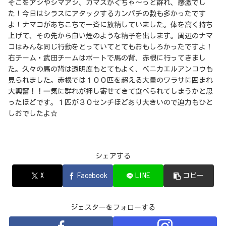
そこをアジやシマアジ、カマスがぐちゃ～っと群れ、感激でし
た！今日はシラスにアタックするカンパチの数も多かったです
よ！ナマコがあちこちで一斉に放精していました。体を高く持ち
上げて、その先から白い煙のような精子を出します。周辺のナマ
コはみんな同じ行動をとっていてとてもおもしろかったですよ！
右チーム・武田チームはボートで馬の背、赤根に行ってきまし
た。久々の馬の背は透明度もとてもよく、ベニカエルアンコウも
見られました。赤根では１００匹を超える大量のワラサに囲まれ
大興奮！！一気に群れが押し寄せてきて食べられてしまうかと思
ったほどです。１匹が３０センチほどあり大きいので迫力もひと
しおでしたよ☆
シェアする
X
Facebook
LINE
コピー
ジェスターをフォローする