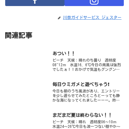
川奈ガイドサービス ジェスター
関連記事
あつい！！
ビーチ 天候：晴れのち曇り 透明度
08~12ｍ 水温16．6℃今日の南風は強烈
でしたぁ！！おかげで気温もグングン上
昇、起きてからずーっと薄手の羽織もの
も無し。Tシャツ１枚で十分ですね。いよ
いよ大好きな夏もすぐそこまで来てま
毎日ウミガメと遊べちゃう❗
す。水温も上がって...
今日も朝のうち風波があり、エントリー
を少し遅らせてみたところとーっても静
かな海になってくれましたーーー。昨日
に続きファンダイブ２チームに別れて２
ビーチに行ってきましたー。今日も３個
体のウミガメちゃんとのーんびり遊んで
まだまだ夏は終わらない！！
もらい、周りの人が見えな...
ビーチ 天候：晴れ 透明度06～10ｍ
水温24～26℃今日も波一つない穏やか～