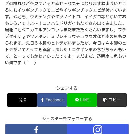
ゼの群れなどを見ていると幸せ～な気分になりますね♪浅いとこ
ろにもイソギンチャクモエビやイソギンチャクエビが付いていま
す。砂地も、ウミテングやタツノイトコ、イイダコなどがいてお
もしろいですよ～！コノハミドリガイもたくさん出てきました。
岩地にもベニカエルアンコウはまだまだたくさんいますし、ブチ
ブダイｙｇやツノダシ、ミゾレチョウチョウウオなど南の魚も見
られます。先日６本脚のヒトデがいましたが、今日は４本脚のヒ
トデがいてとっても興奮しました！コケギンポのちびちゃんもい
て、とーってもかわいかったですよ。まだまだ、透明度も魚もい
い海です（＾＾）
シェアする
X
Facebook
LINE
コピー
ジェスターをフォローする