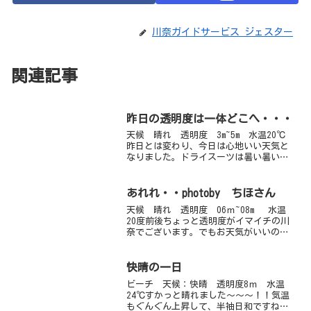
川奈ガイドサービス ジェスター
関連記事
昨日の透明度は一体どこへ・・・
天候 晴れ 透明度 3m~5m 水温20℃
昨日とは変わり、今日は心地いい天気と
なりました。ドライスーツは暑い暑い
（汗）。早くロクハン着たいよ～と嘆い
ているスギちゃんです。今、作成中なん
です。（笑）そんな泣き言にも負けず、
あれれ・・photoby ちほさん
ガッツリ、ダイビン...
天候 晴れ 透明度 06ｍ~08m 水温
20度前後ちょっと透明度がイマイチの川
奈でございます。でもお天気がいいの
で、ダイビング日和でしたね。１本目が
ドライで２本目がウエットの方もいまし
た。お昼は相変わらずお外でポカポカ日
快晴の一日
向ぼっこです。都会...
ビーチ 天候：快晴 透明度8ｍ 水温
24℃すかっと晴れました～～～！！気温
もぐんぐん上昇して、半袖日和ですね～