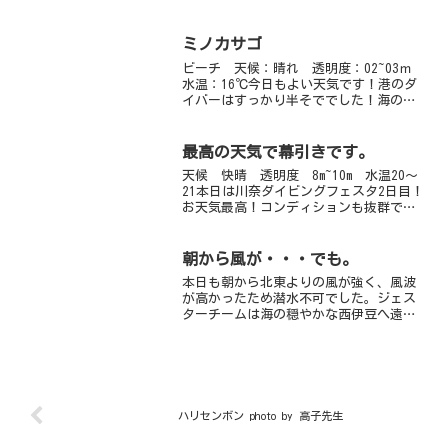
♪連休最終日の今日は、新たにダイバー
さんが誕生いたしました。おめでとうご
ざいます！いろんな季節の海を、楽しん
ミノカサゴ
でいってくださいね～☆...
ビーチ 天候：晴れ 透明度：02~03ｍ
水温：16℃今日もよい天気です！港のダ
イバーはすっかり半そででした！海の中
は相変わらずのマクロ日和です。今の時
期、砂地にも岩地にもたくさんの海藻類
が生い茂っていて、いろんな生物の住み
最高の天気で幕引きです。
家となっています...
天候 快晴 透明度 8m~10m 水温20～
21本日は川奈ダイビングフェスタ2日目！
お天気最高！コンディションも抜群でし
たよー！赤根ボートチームは相変わらず
の魚影の濃さに圧倒されてきました。タ
カベ、イサキ、タカサゴ、アジがぜーん
朝から風が・・・でも。
ぶごっちゃ混...
本日も朝から北東よりの風が強く、風波
が高かったため潜水不可でした。ジェス
ターチームは海の穏やかな西伊豆へ遠征
です。１５：３０の画像ですが風」も波
もおさまり静かになりました。（アー良
かった）
ハリセンボン photo by 高子先生