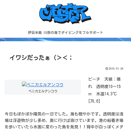
伊豆半島 川奈の海でダイビングをフルサポート
イワシだったぁ（＞＜；
2010.01.26
ビーチ 天候：晴
れ 透明度10～15
ベニカエルアンコウ
ｍ 水温14.3℃
[70.6]
今日もぽかぽか陽気の一日でした。海も穏やかです。透明度は浅
場は浮遊物が少し多め、奥に行けば抜けています。港の船着き場
を歩いていたら水面に変わった魚を発見！！背中が白っぽくメタ