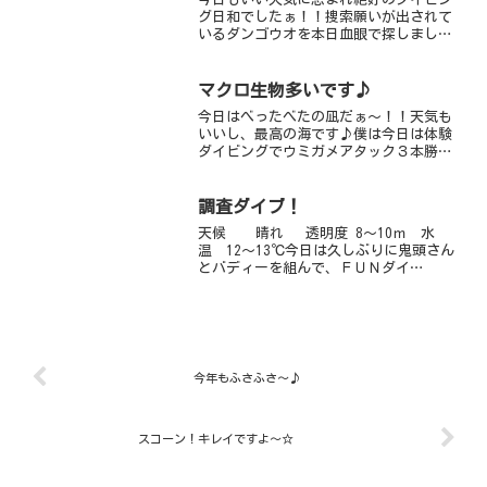
グ日和でしたぁ！！捜索願いが出されて
いるダンゴウオを本日血眼で探しました
が敢え無く撃沈タツノイトコはいっぱい
いんのになぁ。あと、今日は久しぶりに
アオウミガメのスージーちゃんにも会え
マクロ生物多いです♪
ました。黄色のクマドリカ...
今日はべったべたの凪だぁ～！！天気も
いいし、最高の海です♪僕は今日は体験
ダイビングでウミガメアタック３本勝
負！！朝からひたすら探し続けて・・・
ひたすら泳いで・・・ＮＯカメ（笑）今
日はウミガメが休日を撮っているようで
調査ダイブ！
す 笑ウミガメに会えなか...
天候 晴れ 透明度 8～10ｍ 水
温 12～13℃今日は久しぶりに鬼頭さん
とバディーを組んで、ＦＵＮダイ
ブ・・・ではなかった、生物の調査ダイ
ブをしてきました～。ここ最近は、雪や
ら風やらの影響で潜れていなかったの
で、ドキドキ・ワクワクな...
今年もふさふさ～♪
スコーン！キレイですよ～☆