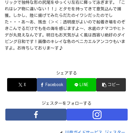
リックで独特な形の尻尾をゆっくり左右に降って泳ぎます。「こ
れはレア物に違いない！！」とタモを持ってきて意気込んで捕
獲。しかし、陸に揚げてみたらだたのイワシだったのでし
た・・・あ～あ、残念（＞＜；透明度がよいので船着き場をのぞ
きこんでるだけでも冬の海を感じますよ～、水底のナマコやヒト
デが丸見えなんです。明日もお天気がよく風は西寄り絶好のダイ
ビング日和です！画像のキレイな色のベニカエルアンコウもいま
すよ。お待ちしておりま～す♪
シェアする
X
Facebook
LINE
コピー
ジェスターをフォローする
川奈ガイドサービス ジェスター