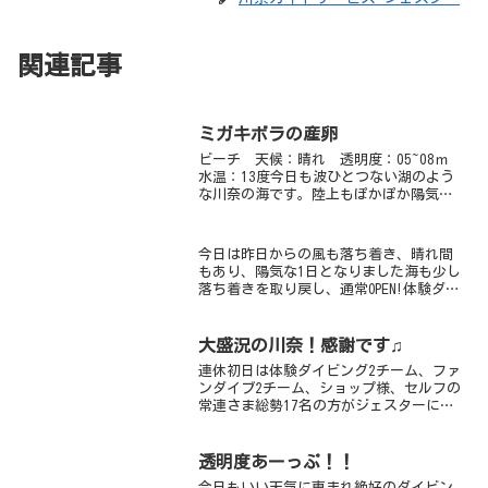
関連記事
ミガキボラの産卵
ビーチ 天候：晴れ 透明度：05~08ｍ
水温：13度今日も波ひとつない湖のよう
な川奈の海です。陸上もぽかぽか陽気
で、このまま春になるのかな～といった
かんじですね！透明度が午後になるにつ
れ落ちてしまいました。最後には５ｍと
今日は昨日からの風も落ち着き、晴れ間
いったところです。...
もあり、陽気な1日となりました海も少し
落ち着きを取り戻し、通常OPEN!体験ダイ
ビングもできてしまうほどでした今日の
体験ダイバーさんたちもすっごく上手な
方達で、さくっと潜れちゃいました浅瀬
大盛況の川奈！感謝です♫
のソラスズメダイ...
連休初日は体験ダイビング2チーム、ファ
ンダイブ2チーム、ショップ様、セルフの
常連さま総勢17名の方がジェスターに訪
れてくださいました。いつもありがとう
ございます。透明度も回復しており、と
ーっても快適な川奈無敵ビーチです。体
透明度あーっぷ！！
験ダイビングチーム...
今日もいい天気に恵まれ絶好のダイビン