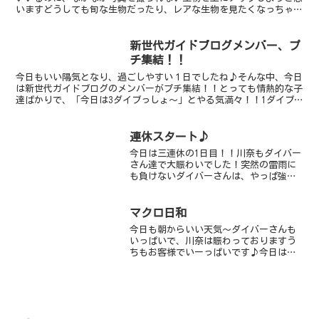
いますどうしても旬な生物だったり、レアな生物を見たくなっちゃい
ますからね～いつもなかなか紹介してあげられなくて、ごめ...
新世代ガイドブログメンバー、プ
チ集結！！
今日もいい陽気となり、過ごしやすい１日でしたね♪そんな中、今日
は新世代ガイドブログのメンバーがプチ集結！！とっても情熱的な子
達ばかりで、「今日は3ダイブっしょ～」とやる気満々！！1ダイブ
目、「いやー、超かわいいねぇ～、ミジンベニハゼ！！」と...
連休スタート♪
今日は三連休の1日目！！川奈もダイバー
さん達で大賑わいでした！突然の雷雨に
も負けないダイバーさんは、やっぱ強い
っすね～海はめちゃめちゃ穏やかなの
で、上からダイバーがどこにいるかわか
るくらいべたなぎです♪連休最終日はま
マクロ日和
だ空きがありますので、ぜ...
今日も朝からいい天気～ダイバーさんも
いっぱいで、川奈は賑わっておりますう
ちもお客様でいーっぱいです♪今日はジ
ェスター3チームフル参戦です今日もカエ
ルアンコウ（ホワイト＆ブラック）やベ
ニカエルアンコウ（オレンジ・ブラッ
ク）タツノイトコ、コウイ...