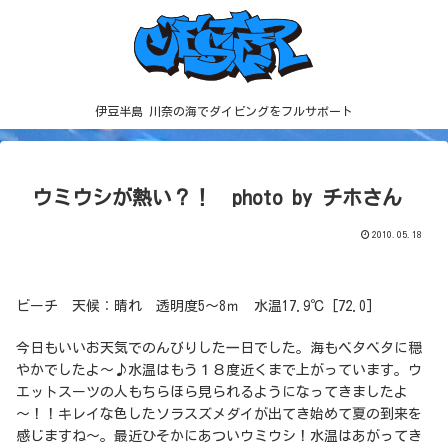
伊豆半島 川奈の海でダイビングをフルサポート
ウミウシが熱い？！ photo by チホさん
2010.05.18
ビーチ 天候：晴れ 透明度5～8ｍ 水温17.9℃ [72.0]
今日もいいお天気でのんびりした一日でした。海もベタベタに穏
やかでしたよ～♪水温はもう１８度近くまで上がっています。ウ
エットスーツの人もちらほら見られるようになってきましたよ
～！！キレイな色したソラスズメダイが出てき始めて夏の到来を
感じますね～。最近ひそかにあついウミウシ！水温はあがってき