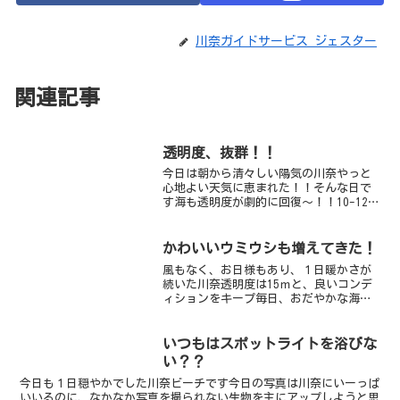
川奈ガイドサービス ジェスター
関連記事
透明度、抜群！！
今日は朝から清々しい陽気の川奈やっと
心地よい天気に恵まれた！！そんな日で
す海も透明度が劇的に回復～！！10-12ｍ
ぐらいは見れております天気も良く、透
明度も良い！！やっと秋の川奈が帰って
参りました水中は群れのオンパレー
かわいいウミウシも増えてきた！
ド！！クロホシイシモチ...
風もなく、お日様もあり、１日暖かさが
続いた川奈透明度は15ｍと、良いコンデ
ィションをキープ毎日、おだやかな海が
続いていますマクロ生物も安定感のある
甲殻類ガイドロープ沿いのヨスジフエダ
イの幼魚、イガグリウミウシなどのウミ
いつもはスポットライトを浴びな
ウシ類ムレハタタテダイ...
い？？
今日も１日穏やかでした川奈ビーチです今日の写真は川奈にいーっぱ
いいるのに、なかなか写真を撮られない生物を主にアップしようと思