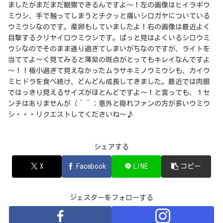
ましたがまだまだ観察できるんですよ～！左の画像はヒイラギウ
ミウシ、手で触ってしまうとチクッと痛いシロガヤについている
ウミウシなのです。産卵もしていましたよ！右の画像は最近よく
目撃するクリヤイロウミウシです。ぱっと見はよくいるシロウミ
ウシなのでそのまま通り過ぎてしまいがちなのですが、ライトを
当ててよ～く見てみると薄紫の斑点がとってもキレイなんですよ
～！！極小過ぎて見えなかったムラサキミノウミウシも、カイウ
ミヒドラを食べ続け、どんどん成長してきました。最近では肉眼
ではっきり見えるサイズがほとんどですよ～！と言っても、１セ
ンチはありませんが（＾＾；意外と隠れファンの方が多いウミウ
シ・・・リクエストしてくださいね～♪
シェアする
X
Facebook
LINE
コピー
ジェスターをフォローする