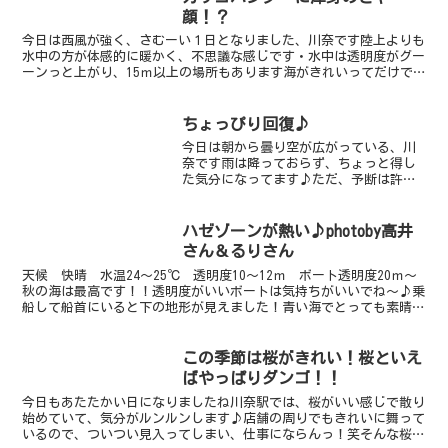
顔！？
今日は西風が強く、さむーい１日となりました、川奈です陸上よりも
水中の方が体感的に暖かく、不思議な感じです・水中は透明度がグー
ーンっと上がり、15ｍ以上の場所もあります海がきれいってだけで
も、テンション上がっちゃいますね♪生物も盛りだくさんで...
ちょっぴり回復♪
今日は朝から曇り空が広がっている、川
奈です雨は降っておらず、ちょっと得し
た気分になってます♪ただ、予断は許さ
ない状態です（笑）水中は、透明度が回
復傾向にあるのか、良くなりました！！
前は、3－4ｍでしたが、今は6－8ｍぐら
ハゼゾーンが熱い♪photoby高井
いになってますなので...
さん＆るりさん
天候 快晴 水温24～25℃ 透明度10～12ｍ ボート透明度20ｍ～
秋の海は最高です！！透明度がいいボートは気持ちがいいでね～♪乗
船して船首にいると下の地形が見えました！青い海でとっても素晴ら
しい。馬の背にはいりましたが！！！！！なんと！...
この季節は桜がきれい！桜といえ
ばやっぱりダンゴ！！
今日もあたたかい日になりましたね川奈駅では、桜がいい感じで散り
始めていて、気分がルンルンします♪店舗の周りでもきれいに舞って
いるので、ついつい見入ってしまい、仕事にならんっ！笑そんな桜の