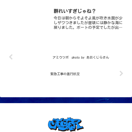
季節といえば、花見！花見といえば、ダンゴダンゴといえば...
群れいすぎじゃね？
今日は朝からそよそよ風が吹き水面が少
しザワつきましたが昼頃には静かな海に
戻りました。ボートの予定でしたが出船
が見合わせになり、ハーフボートに行っ
て来ましたよー水深５ｍラインがとにか
くおもしろい！！タカベの群れ・アジの
群れ・ネンブツダイの壁・...
アミウツボ photo by あおくじらさん
緊急工事の進行状況