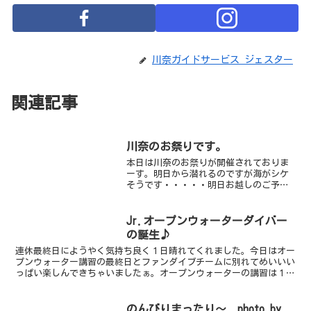
川奈ガイドサービス ジェスター
関連記事
川奈のお祭りです。
本日は川奈のお祭りが開催されておりま
ーす。明日から潜れるのですが海がシケ
そうです・・・・・明日お越しのご予定
の方は海況をお伝えいたしますねーその
後の台風の行方も・・・・・
Jr.オープンウォーターダイバー
の誕生♪
連休最終日にようやく気持ち良く１日晴れてくれました。今日はオー
プンウォーター講習の最終日とファンダイブチームに別れてめいいい
っぱい楽しんできちゃいましたぁ。オープンウォーターの講習は１１
才のAくん。天候不良で潜れない日が続き、ようやく今日ダ...
のんびりまったり～ photo by