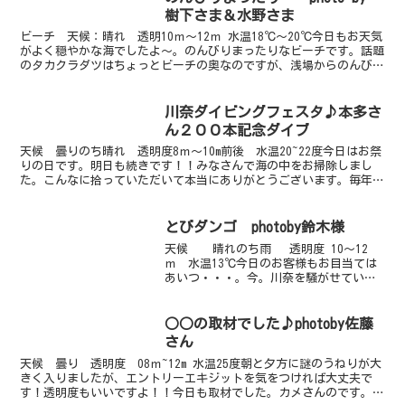
樹下さま＆水野さま
ビーチ 天候：晴れ 透明10ｍ～12ｍ 水温18℃～20℃今日もお天気
がよく穏やかな海でしたよ～。のんびりまったりなビーチです。話題
のタカクラダツはちょっとビーチの奥なのですが、浅場からのんびり
行けば、十分に楽しむ時間がとれますよ！途中の浅...
川奈ダイビングフェスタ♪本多さ
ん２００本記念ダイブ
天候 曇りのち晴れ 透明度8ｍ～10m前後 水温20~22度今日はお祭
りの日です。明日も続きです！！みなさんで海の中をお掃除しまし
た。こんなに拾っていただいて本当にありがとうございます。毎年参
加してくださるSONYのダイビングチーム「SMD...
とびダンゴ photoby鈴木様
天候 晴れのち雨 透明度 10～12
ｍ 水温13℃今日のお客様もお目当ては
あいつ・・・。今。川奈を騒がせている
ダンゴウオ！！ケイソンにいる天使の
輪！それを見てきました。途中、アナハ
ゼがあくびしていたり、ヒメイカがいた
○○の取材でした♪photoby佐藤
りと今回もマクロネ...
さん
天候 曇り 透明度 08ｍ~12m 水温25度朝と夕方に謎のうねりが大
きく入りましたが、エントリーエキジットを気をつければ大丈夫で
す！透明度もいいですよ！！今日も取材でした。カメさんのです。１