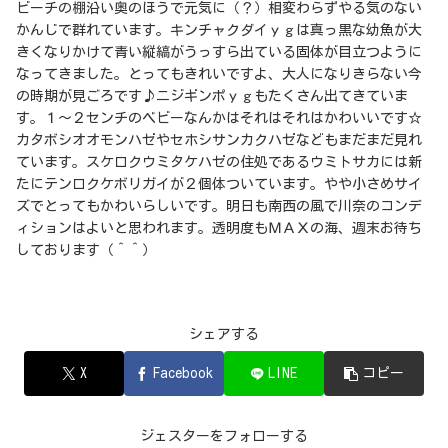
ビーチの棚沿い奥のほうで元気に（？）相変わらずやる気のない
かんじで群れています。キンチャクダイｙｇは真っ黒な幼魚が大
きくなりかけて青い縦縞がうっすら出ている固体が目立つように
なってきました。とってもきれいですよ、大人になりきらない今
の時期が見ごろです♪ニジギンポｙｇもたくさん出てきていま
す。１～２センチのベビーなんかはそれはそれはかわいいです☆
カタボシオオモンハゼやセホシサンカクハゼなどもまだまだ見れ
ています。スケロクウミタケハゼの住処であるウミトサカには新
たにテンロクケボリガイが２個体ついています。やや小さめサイ
ズでとってもかわいらしいです。明日も南西の風で川奈のコンデ
ィションはよいと思われます。透明度もＭＡＸの海、週末お待ち
しております（＾＾）
シェアする
X
Facebook
LINE
コピー
ジェスターをフォローする