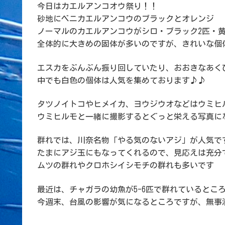
今日はカエルアンコオウ祭り！！
砂地にベニカエルアンコウのブラックとオレンジ
ノーマルのカエルアンコウがシロ・ブラック2匹・
全体的に大きめの固体が多いのですが、きれいな個
エスカをぶんぶん振り回していたり、おおきなあく
中でも白色の個体は人気を集めております♪♪
タツノイトコやヒメイカ、ヨウジウオなどはウミヒ
ウミヒルモと一緒に撮影するとぐっと栄える写真に
群れでは、川奈名物「やる気のないアジ」が人気で
たまにアジ玉にもなってくれるので、見応えは充分
ムツの群れやクロホシイシモチの群れも多いです
最近は、チャガラの幼魚が5-6匹で群れているとこ
今週末、台風の影響が気になるところですが、無事