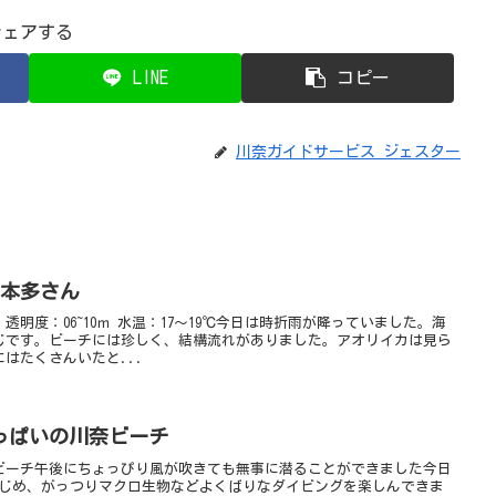
シェアする
LINE
コピー
川奈ガイドサービス ジェスター
y 本多さん
明度：06~10ｍ 水温：17～19℃今日は時折雨が降っていました。海
じです。ビーチには珍しく、結構流れがありました。アオリイカは見ら
はたくさんいたと...
っぱいの川奈ビーチ
ビーチ午後にちょっぴり風が吹きても無事に潜ることができました今日
はじめ、がっつりマクロ生物などよくばりなダイビングを楽しんできま