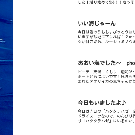
した！潜り始めて5分！！さっそ
いい海じゃーん
今日は朝のうちちょびっとうね
いますが砂地に下りれば１２ｍ
シが付き始め、ルージュミノウミ
あおい海でした～ pho
ビーチ 天候：くもり 透明08～
ボートともによいです！風波も
まれたアオリイカの赤ちゃんが気
今日もいましたよ♪
今日は昨日の「ハタタテハゼ」
ドライスーツなので、のんびり
り「ハタタテハゼ」はいるのか、