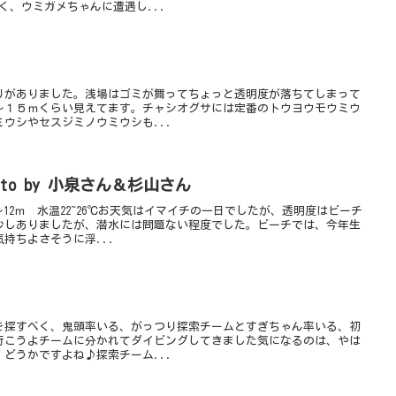
く、ウミガメちゃんに遭遇し...
りがありました。浅場はゴミが舞ってちょっと透明度が落ちてしまって
～１５ｍくらい見えてます。チャシオグサには定番のトウヨウモウミウ
ウシやセスジミノウミウシも...
to by 小泉さん＆杉山さん
12ｍ 水温22~26℃お天気はイマイチの一日でしたが、透明度はビーチ
少しありましたが、潜水には問題ない程度でした。ビーチでは、今年生
持ちよさそうに浮...
を探すべく、鬼頭率いる、がっつり探索チームとすぎちゃん率いる、初
行こうよチームに分かれてダイビングしてきました気になるのは、やは
どうかですよね♪探索チーム...