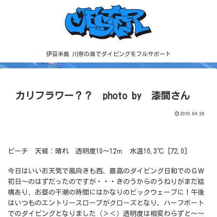
伊豆半島 川奈の海でダイビングをフルサポート
カリフラワー？？ photo by 漆間さん
2010.04.29
ビーチ 天候：晴れ 透明度10～12ｍ 水温16.3℃ [72.0]
今日はいいお天気で風向きも西、最高のダイビング日和でのＧＷ
初日～のはずだったのですが・・・きのうからのうねりがまだ結
構あり、お昼の干潮の時間にはかなりのビックウェーブに！午後
はいつものエントリースロープがクローズとなり、ハーフボート
でのダイビングとなりました（＞＜）透明度は相変わらずと～～