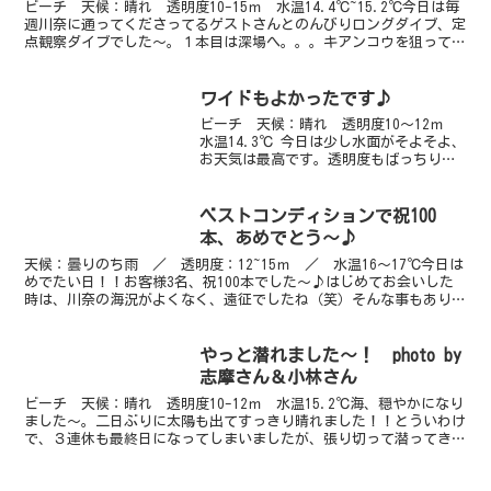
ビーチ 天候：晴れ 透明度10-15ｍ 水温14.4℃~15.2℃今日は毎
週川奈に通ってくださってるゲストさんとのんびりロングダイブ、定
点観察ダイブでした～。１本目は深場へ。。。キアンコウを狙ってい
ったのですが・・・惨敗！！（笑）画像の黒い...
ワイドもよかったです♪
ビーチ 天候：晴れ 透明度10～12ｍ
水温14.3℃ 今日は少し水面がそよそよ、
お天気は最高です。透明度もばっちり。
浅場は白いですが棚を降りたところから
はスコーンと抜けています。朝一番はワ
イドを狙って行ってきました。アジ・カ
ベストコンディションで祝100
マスがとにかく...
本、あめでとう～♪
天候：曇りのち雨 ／ 透明度：12~15ｍ ／ 水温16～17℃今日は
めでたい日！！お客様3名、祝100本でした～♪はじめてお会いした
時は、川奈の海況がよくなく、遠征でしたね（笑）そんな事もありま
したが、今日は透明度、海況も良好、ベストコン...
やっと潜れました～！ photo by
志摩さん＆小林さん
ビーチ 天候：晴れ 透明度10-12ｍ 水温15.2℃海、穏やかになり
ました～。二日ぶりに太陽も出てすっきり晴れました！！とういわけ
で、３連休も最終日になってしまいましたが、張り切って潜ってきま
したよ！透明度はよいところもあり、白濁している...