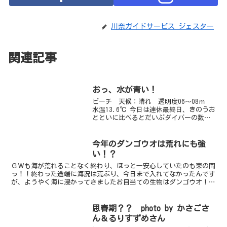
川奈ガイドサービス ジェスター
関連記事
おっ、水が青い！
ビーチ 天候：晴れ 透明度06～08ｍ
水温13.6℃ 今日は連休最終日、きのうお
とといに比べるとだいぶダイバーの数も
減った港でした。天気も良く海は凪で
す。きのうまでと違ってちょっと寒さを
感じる一日でしたね。浅場の透明度はか
今年のダンゴウオは荒れにも強
なり回復していま...
い！？
ＧＷも海が荒れることなく終わり、ほっと一安心していたのも束の間
っ！！終わった途端に海況は荒ぶり、今日まで入れてなかったんです
が、ようやく海に浸かってきましたお目当ての生物はダンゴウオ！！
荒れる前まではいたけど、果たしてどうかな～？？結果から...
思春期？？ photo by かさごさ
ん＆るりすずめさん