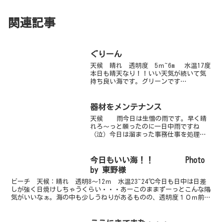
関連記事
ぐりーん
天候 晴れ 透明度 5ｍ~6m 水温17度
本日も晴天なり！！いい天気が続いて気
持ち良い海です。グリーンです
が・・・・・浅場は比較的透明度が良い
のですが、砂地に出ると浮遊物が多くな
ります。この浮遊物をメバルの赤ちゃん
器材をメンテナンス
やサビハゼの赤ちゃん達が...
天候 雨今日は生憎の雨です。早く晴
れろ～っと願ったのに一日中雨ですね
（泣）今日は溜まった事務仕事を処理し
たり、自分の器材メンテナンスをしてま
した。いつもお世話になっている器
材・・・。ちょっとお疲れモードです。
今日もいい海！！ Photo
なので、キレイに拭いてみたり...
by 東野様
ビーチ 天候：晴れ 透明8～12ｍ 水温23~24℃今日も日中は日差
しが強く日焼けしちゃうくらい・・・あーこのままずーっとこんな陽
気がいいなぁ。海の中も少しうねりがあるものの、透明度１０ｍ前後
とまずまずのコンディションです。エントリーすると...