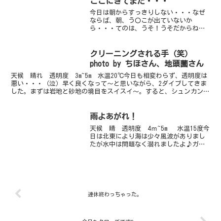
ここにきてまた・・・
今日は朝からすっきりしない・・・なぜ
ならば、朝、う〇こが出ていないか
ら・・・てのは、うそ！うそだからね！
本当だよ？笑なぜならば、天気がすっき
りしていないから雨が降りそうで、降ら
ない・・・晴れもしない・・・ん～、な
クリーニングされる手（笑）
んかすっきりしない、そんな日...
photo by ちほさん、地頭薗さん
天候 晴れ 透明度 3m~5m 水温20℃今日も相変わらず、透明度は
悪い・・・（泣）早く良くなって～と思いながら、2ダイブしてきま
した。まずは岩地と砂地の境目をスイスイ～。すると、シュンカンハ
ゼが登場。こいつは本当に隠れるのが早い。お客様に...
雨よあがれ！
天候 晴 透明度 4ｍ~5m 水温15度今
日は北東により海は少々風波がありまし
たが水中は問題なく潜れましたよ♪ガイ
ドロープ沿いは、アメフラシがロープの
上を綱渡りしていました。揺れてるもん
だから、岩にも渡れず・・・・なんだか
雄叫びをあげらな...
連休終わっちゃった。