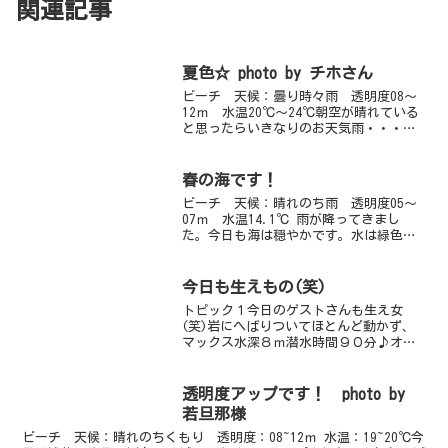
関連記事
夏色☆ photo by チホさん
ビーチ 天候：曇り時々雨 透明度08～
12ｍ 水温20℃～24℃朝空が晴れている
と思ったらいきなりのお天気雨・・・そ
の後雨は降ったりやんだり・・・曇り
空・・・わけのわからないお天気です。
海は少しうねりが残っていますが、エン
春の海です！
トリーエキジットに...
ビーチ 天候：晴れのち雨 透明度05～
07ｍ 水温14.1℃ 雨が降ってきまし
た。今日も海は穏やかです。水は緑色で
はありますが、浅場の透明度はちょっと
回復してきているようですよ！海の中は
すっかり春で最近ではボラクーダが出没
今日も生えもの(笑)
したりチャガラがパ...
トピック１今日のゲストさんも生え女
(笑)岩にへばりついてほとんど動かず、
マックス水深８ｍ潜水時間９０分♪オー
マイガー(笑)トピック２隙を見てちょい
ちょいおいらはお魚チェックしてました
(笑)ガラスハゼが綺麗なポリプと一緒に
透明度アップです！ photo by
撮れます。キリンミノ...
若旦那様
ビーチ 天候：晴れのちくもり 透明度：08~12ｍ 水温：19~20℃今