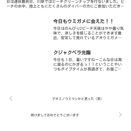
日は連休最終日、川奈ではビーチクリーンナップを行ないました。ビ
ーチの水中、陸上ともにたくさんのダイバーの方にご参加いただきと
ってもきれいになりました。ご参加いただいた皆...
今日もウミガメに会えた！！
今日はのんびり2ビーチ天候はやや曇り気
味で、涼しさを感じることができます最
近、安定して見れているアオウミガメの
スージーちゃん、通称 ゼニガメをはじ
め、ウミヒルモ地帯のアオサハギ、アミ
メハギ、タツノイトコ、アジイサキのチ
クジャクベラ光臨
ビ、アオリイカのチビな...
今日も１日、暑いですねーこんな日は海
に潜るのにかぎるっ！！ということやい
つもダイブタイムが長過ぎて、お昼ご飯
がおやつの時間になっちゃうことを考慮
して、いつになく、準備が早かった、ベ
テランダイバーさんたち暑さのせいか、
昼ご飯の力なのか、どちら...
アオミノウミウシかと思った（笑）
明けましておめでとうございます