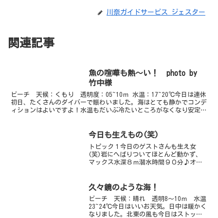
川奈ガイドサービス ジェスター
関連記事
魚の喧嘩も熱～い！ photo by
竹中様
ビーチ 天候：くもり 透明度：05~10ｍ 水温：17~20℃今日は連休
初日、たくさんのダイバーで賑わいました。海はとても静かでコンデ
ィションはよいですよ！水温もだいぶ冷たいところがなくなり安定し
てきました。ゆりえチームはビーチ浅瀬で野のん...
今日も生えもの(笑)
トピック１今日のゲストさんも生え女
(笑)岩にへばりついてほとんど動かず、
マックス水深８ｍ潜水時間９０分♪オー
マイガー(笑)トピック２隙を見てちょい
ちょいおいらはお魚チェックしてました
(笑)ガラスハゼが綺麗なポリプと一緒に
久々鏡のような海！
撮れます。キリンミノ...
ビーチ 天候：晴れ 透明8～10ｍ 水温
23~24℃今日はいいお天気。日中は暖かく
なりました。北東の風も今日はストッ