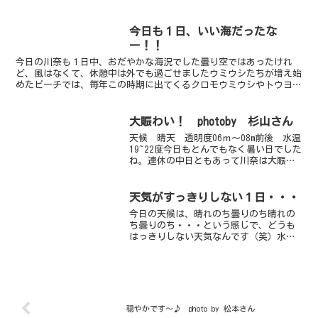
プ！久々に鏡のように穏やか～な水面で
した～。トンボも飛び始めて秋の陽気で
すね！明日からの連休もお天気が安定し
今日も１日、いい海だったな
そうなので、楽し...
ー！！
今日の川奈も１日中、おだやかな海況でした曇り空ではあったけれ
ど、風はなくて、休憩中は外でも過ごせましたウミウシたちが増え始
めたビーチでは、毎年この時期に出てくるクロモウミウシやトウヨウ
モウミウシが出始めましたまだ小さな個体も多く、今日はたま...
大賑わい！ photoby 杉山さん
天候 晴天 透明度06ｍ～08m前後 水温
19~22度今日もとんでもなく暑い日でした
ね。連休の中日ともあって川奈は大賑わ
いでした。なんとダイビングフェスティ
バルよりタンクが多かったようです。今
年の記録更新ですね。ビーチは、アオリ
天気がすっきりしない１日・・・
イカの産卵床...
今日の天候は、晴れのち曇りのち晴れの
ち曇りのち・・・という感じで、どうも
はっきりしない天気なんです（笑）水中
も昨日よりは若干、良くなっているよう
な・・・お客様に気のせいだよと笑われ
ました生物は相変わらずのマクロ天国！
その代表的なものは、タッ...
穏やかです～♪ photo by 松本さん