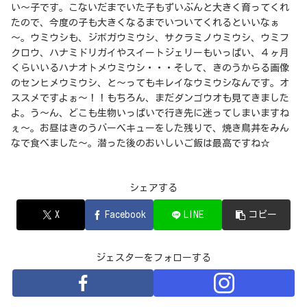
い～子です。こないだまでいた子もずいぶんと大きく育ってくれ
たので、今度の子も大きくなるまでいついてくれるといいなぁ
～。ウミウシも、ジボガウミウシ、サクラミノウミウシ、ウミフ
クロウ、ハナミドリガイやスイートジェリーもいっぱい、４ヶ月
くらいいるハナオトメウミウシ・・・そして、きのうからる画像
のセンヒメウミウシ、と～ってもキレイなウミウシなんです。オ
ススメですよぉ～！！もちろん、まだダンゴウオも見てきました
よ。う～ん、どこも生物いっぱいで行き先に迷ってしまいますね
ぇ～。お昼はきのうバーベキューをした残りで、焼き鳥丼をみん
なで食べました～。潜った後のおいしいご飯は最高ですね☆
シェアする
X
Facebook
LINE
コピー
ジェスターをフォローする