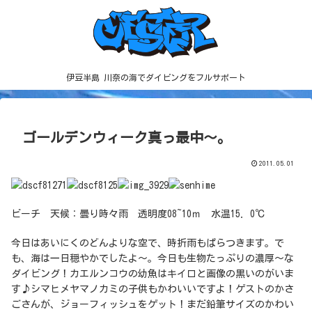
伊豆半島 川奈の海でダイビングをフルサポート
ゴールデンウィーク真っ最中～。
2011.05.01
ビーチ 天候：曇り時々雨 透明度08~10ｍ 水温15．0℃
今日はあいにくのどんよりな空で、時折雨もぱらつきます。で
も、海は一日穏やかでしたよ～。今日も生物たっぷりの濃厚～な
ダイビング！カエルンコウの幼魚はキイロと画像の黒いのがいま
す♪シマヒメヤマノカミの子供もかわいいですよ！ゲストのかさ
ごさんが、ジョーフィッシュをゲット！まだ鉛筆サイズのかわい