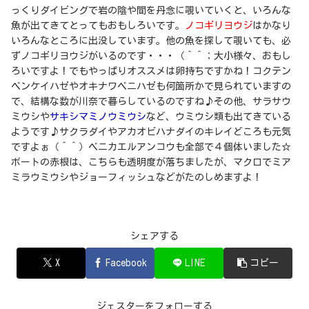
っくりダイビングで岩の陰や間を丹念に覗いていくと、いろんな
魚が出てきてとってもおもしろいです。
ノコギリヨウジ
はかなり
いろんなところに出没しています。他の魚を探して覗いても、必
ずノコギリヨウジがいるのです・・・（＾＾；大小様々、おもし
ろいですよ！でもやっぱりオススメは卵持ちですかね！コクテン
ベンケイハゼやオキナワベニハゼも何箇所かで見られていますの
で、結構な数が川奈で暮らしているのですね♪その他、サラサウ
ミウシや
サキシマミノウミウシ
など、ウミウシ類も出てきている
ようです♪サクラダイやアカオビハナダイのキレイどころも元気
ですよぉ（＾＾）
ベニカエルアンコウ
も全部で４個体いました☆
ボートの赤根は、こちらも透明度が落ちましたが、マクロでミア
ミラウミウシやジョーフィッシュなどがたのしめますよ！
シェアする
X
Facebook
LINE
コピー
ジェスターをフォローする