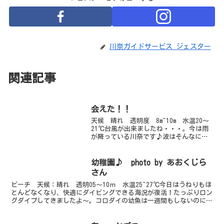
川奈ガイドサービス ジェスター
関連記事
会えた！！
天候 晴れ 透明度 8m~10m 水温20～
21℃台風が出来ましたね・・・。今は雨
が降っている川奈です♪波はそんなにあ
りませんが今後警戒は必要かもしれませ
ん。今日はビーチ組と体験組と川奈小学
校のスノケーリング講師組に別れ・・い
幼稚園♪ photo by あおくじら
ろいろ行いまし...
さん
ビーチ 天候：晴れ 透明05～10ｍ 水温25~27℃今日はうねりもほ
とんどなくなり、快適にダイビングできる海況が復活！たっぷりロン
グダイブしてきましたよ～。コロダイの幼魚は一週間もしないのにと
っても育っていてびっくり！週末にはまだ模様もは...