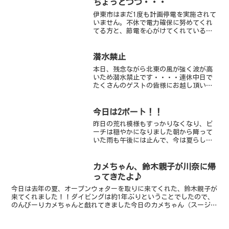
ちょっとづつ・・・
伊東市はまだ1度も計画停電を実施されて
いません。不休で電力確保に努めてくれ
てる方と、節電を心がけてくれている皆
さんのおかげです。流通に関して、ガソ
リンスタンドでは普通に給油が可能でし
た。スーパーはレジにて並ぶ姿はいつも
潜水禁止
通り、牛乳とカップラー...
本日、残念ながら北東の風が強く波が高
いため潜水禁止です・・・・連休中日で
たくさんのゲストの皆様にお越し頂いた
のですが残念。またのお越しをお待ちい
たしております。
今日は2ボート！！
昨日の荒れ模様もすっかりなくなり、ビ
ーチは穏やかになりました朝から降って
いた雨も午後には止んで、今は夏らしく
セミの鳴き声も聞こえています今日はが
っつり2ボート！！赤根と馬の背に行って
きましたビーチはここ数日、すこーし透
カメちゃん、鈴木親子が川奈に帰
明度が悪かったのと、沖...
ってきたよ♪
今日は去年の夏、オープンウォターを取りに来てくれた、鈴木親子が
来てくれました！！ダイビングは約1年ぶりということでしたので、
のんびーりカメちゃんと戯れてきました今日のカメちゃん（スージー
ちゃん）は甲羅のコケ落としに専念してましたあと頭・・・...