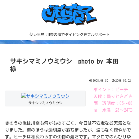
伊豆半島 川奈の海でダイビングをフルサポート
サキシマミノウミウシ photo by 本田
様
2008.08.30
2008.09.02
ポイント：ビーチ
天候：曇りときどき
サキシマミノウミウシ
雨 透明度：05～08
ｍ 水温：23～24℃
きのうの晩は川奈も雷がものすごく、今日は不安定なお天気とな
りました。海のほうは透明度が落ちましたが、波もなく穏やかで
す。ビーチは相変わらずの生物の濃さです。マクロでのんびりゆ