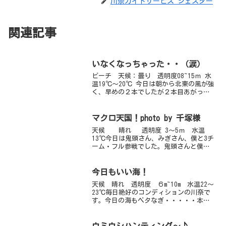
川奈ガイドサービス ジェスター
関連記事
いなくなっちゃった・・（涙）
ビーチ 天候：曇り 透明度08~15ｍ 水
温19℃～20℃ 今日は朝から北東の風が強
く、早めの２本でしたが２本目あがった
らとても大きな波にびっくりしました。
その後は風もおさまり、だんだん晴れ間
も見えてきましたよ。透明度は波があっ
マクロ天国！photo by 千塚様
たせか少し白...
天候 晴れ 透明度 3～5ｍ 水温
13℃今日は鬼頭さん、みぎさん、僕と3チ
ーム・フル参戦でした。鬼頭さんと僕の
チームはダンゴウオを探しに砂地のケイ
ソンに行って来ました！！いや～、きょ
ろきょろ探したんですけどね～、いなか
今日もいい海！
ったなぁ（泣）そ...
天候 晴れ 透明度 ６m~10m 水温22～
23℃毎日絶好のコンディションの川奈で
す。今日の海もベタなぎ・・・・・本日
はビーチとハーフボートのメニューでし
た。ビーチは砂地でミナミハコフグやコ
ケギンポ、アオリイカの卵（ハッチアウ