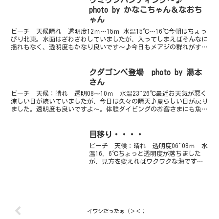
ウミウシハンティング～♪
ト寸前で姿形や...
photo by かなこちゃん＆なおち
ゃん
ビーチ 天候晴れ 透明度12ｍ～15ｍ 水温15℃～16℃今朝はちょっ
ぴり北東。水面はざわざわしていましたが、入ってしまえばそんなに
揺れもなく、透明度もかなり良いです～♪今日もメアジの群れがすご
い！！群れの形を変えながら動く動く・・・。カマ...
クダゴンベ登場 photo by 湯本
さん
ビーチ 天候：晴れ 透明08～10ｍ 水温23~26℃最近お天気が悪く
涼しい日が続いていましたが、今日は久々の晴天♪夏らしい日が戻り
ました。透明度も良いですよ～。体験ダイビングのお客さまにも魚影
の濃い～～～海をお楽しみいただけました♪ ビー...
目移り・・・・
ビーチ 天候：晴れ 透明度06~08ｍ 水
温16．6℃ちょっと透明度が落ちました
が、見方を変えればワクワクな海です。
水深１６ｍ前後のエリアがまたまたＨＯ
Ｔスポットになってきました。画像のア
カエラミノ・ヒロウミウシ・スーパーベ
イビームラサキミ...
イワシだったぁ（＞＜；