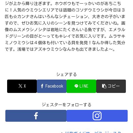
ジが上から降り注ぎます。ホウボウもでーっかいのがあちこち
に！人気のウミウシエリアでは話題のコソデウミウシが今日は３
匹も☆カンナさんはいろんなシチェーション、大きさの子がいま
すので、ぜひお気に入りのシーンを見つけてみてくださいね。画
像のムスメウシノシタは岩地にたくさんいる魚ですが、エメラル
ドグリーンの目がと～ってもキレイでお気に入りです。ムラサキ
ミノウミウシは４個体も付いている貝を発見！なんか得した気分
です。浅場ではアズキウミウシなんかも出てきましたよ～。
シェアする
X
Facebook
LINE
コピー
ジェスターをフォローする