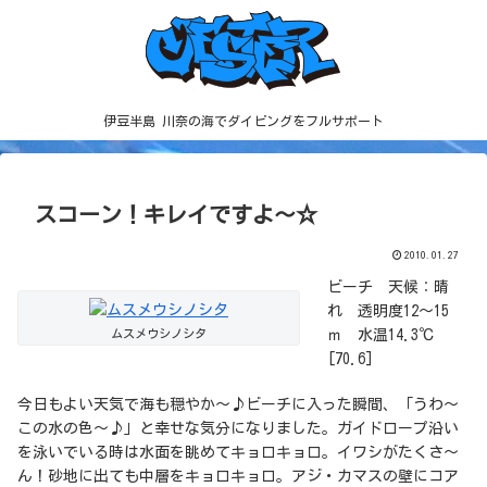
伊豆半島 川奈の海でダイビングをフルサポート
スコーン！キレイですよ～☆
2010.01.27
ビーチ 天候：晴
れ 透明度12～15
ムスメウシノシタ
ｍ 水温14.3℃
[70.6]
今日もよい天気で海も穏やか～♪ビーチに入った瞬間、「うわ～
この水の色～♪」と幸せな気分になりました。ガイドロープ沿い
を泳いでいる時は水面を眺めてキョロキョロ。イワシがたくさ～
ん！砂地に出ても中層をキョロキョロ。アジ・カマスの壁にコア