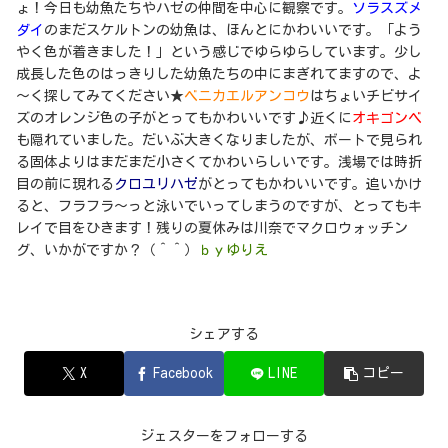
ょ！今日も幼魚たちやハゼの仲間を中心に観察です。
ソラスズメ
ダイ
のまだスケルトンの幼魚は、ほんとにかわいいです。「よう
やく色が着きました！」という感じでゆらゆらしています。少し
成長した色のはっきりした幼魚たちの中にまぎれてますので、よ
～く探してみてください★
ベニカエルアンコウ
はちょいチビサイ
ズのオレンジ色の子がとってもかわいいです♪近くに
オキゴンベ
も隠れていました。だいぶ大きくなりましたが、ボートで見られ
る固体よりはまだまだ小さくてかわいらしいです。浅場では時折
目の前に現れる
クロユリハゼ
がとってもかわいいです。追いかけ
ると、フラフラ～っと泳いでいってしまうのですが、とってもキ
レイで目をひきます！残りの夏休みは川奈でマクロウォッチン
グ、いかがですか？（＾＾）
ｂｙゆりえ
シェアする
X
Facebook
LINE
コピー
ジェスターをフォローする