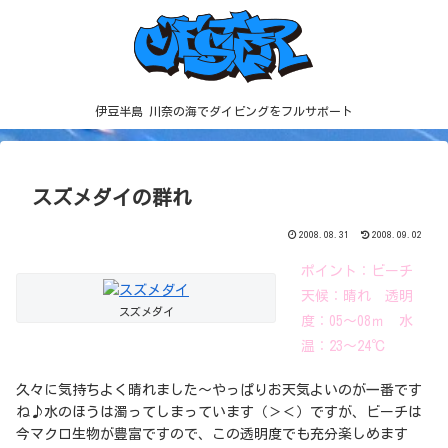
伊豆半島 川奈の海でダイビングをフルサポート
スズメダイの群れ
2008.08.31
2008.09.02
ポイント：ビーチ
天候：晴れ 透明
スズメダイ
度：05～08ｍ 水
温：23～24℃
久々に気持ちよく晴れました～やっぱりお天気よいのが一番です
ね♪水のほうは濁ってしまっています（＞＜）ですが、ビーチは
今マクロ生物が豊富ですので、この透明度でも充分楽しめます