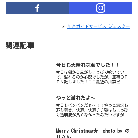
川奈ガイドサービス ジェスター
関連記事
今日も天晴れな海でした！！
今日は朝から風がちょっぴり吹いてい
て、潜れるのか心配でしたが、無事ＯＰ
ＥＮ致しました！ここ最近の川奈ビーチ
は、潜ることができれば、最高の海なの
で、よかったよ～ごち水中は少し揺れて
いましたが、透明度・水温共に良好です
やっと潜れたよ～
昨日、ハロウィンということ...
今日もベタベタだぁ～！！やっと海況も
落ち着き、快適、快適♪♪朝はちょっぴ
り透明度が良くなかったみたいですが、
透明度は徐々に回復傾向にありますサカ
ナも群れ群れ！！カマスの群れ 通称カ
マスーダやスズメダイの群れ、メジナに
Merry Christmas★ photo by の
イサキの群れがハンパなー...
りさん