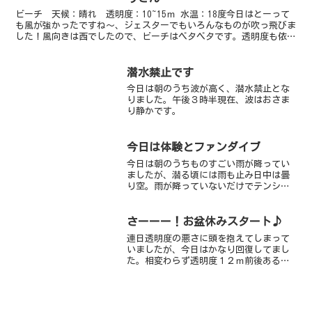
ビーチ 天候：晴れ 透明度：10~15ｍ 水温：18度今日はとーって
も風が強かったですね～、ジェスターでもいろんなものが吹っ飛びま
した！風向きは西でしたので、ビーチはベタベタです。透明度も依然
よい状態です。さて、本日はクリスマスです。皆さん...
潜水禁止です
今日は朝のうち波が高く、潜水禁止とな
りました。午後３時半現在、波はおさま
り静かです。
今日は体験とファンダイブ
今日は朝のうちものすごい雨が降ってい
ましたが、潜る頃には雨も止み日中は曇
り空。雨が降っていないだけでテンショ
ンあがっちゃいます！エントリー直前に
透明度が抜群との情報も入り砂地へ
GO！！－１２ｍ付近から水温が周りより
さーーー！お盆休みスタート♪
２度ほど低かったですが１５...
連日透明度の悪さに頭を抱えてしまって
いましたが、今日はかなり回復してまし
た。相変わらず透明度１２ｍ前後あるエ
リアは水温低めですが(泣)暖かいゾーン
が２６℃冷たいゾーンが・・言えない
(笑)6℃ほど差がありました(泣)でもウミ
ガメちゃん達も元気...