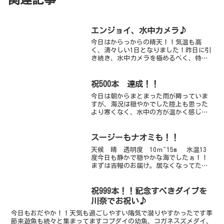
エンジョイ、水中カメラ♪
今日はからっからの晴天！！気温も高
く、清々しい1日となりました！昨日に引
き続き、水中カメラを極めるべく、特訓
ダイブ？？（笑）今日は岩地に行って、
ベニカエルアンコウやキタマクラ、ウツ
ボなどで練習〜中でも、サラサウミウ
祝500本 達成！！
シ、ツノガニには大変お世話...
今日は朝からまとまった雨が降っていま
すが、海況は穏やかでした陸上も思った
より寒くなく、水中の方が温かく感じま
した今日は、祝500本記念ダイブ！！水中
でも盛大に胴上げをしたり、記念撮影を
したりと、楽しんでいただけたでしょう
スージーもナオミも！！
かね～さてさて、そん...
天候 晴 透明度 10ｍ~15m 水温13
度今日も静かで穏やかな海でしたぁ！！
まずは吉報のお届け。居なくなってたと
思われてましたナオミちゃん（ビーチ奥
のハーフボートブイ近くにいた個体）が
本日、元気な姿で現れてくれました。っ
祝999本！！記念すべきダイブを
てか多分ちょっと...
川奈でお祝い♪
今日もおだやか！！天気も過ごしやすい陽気で潜りやすかったです季
節来遊魚も続々と集まってますコブダイの幼魚、コガネスズメダイ、