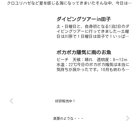
クロユリハゼなど夏を感じる海になってきまいたそんな中、今日は
「祝999本」を迎えるダイバーさんがいました鬼頭さんが9...
ダイビングツアーin田子
土・日曜日と、自身初となる1泊2日のダ
イビングツアーに行ってきました〜土曜
日は川奈で！日曜日は田子で！いっぱい
食べて、いっぱい潜って、いっぱい語り
ましたね〜楽しい思い出がまた増えまし
た♪♪ウデフリツノザヤウミウシ、通称
ポカポカ陽気に南のお魚
「ピカチュー」もいーっ...
ビーチ 天候：晴れ 透明度：8～12ｍ
水温：22℃今日のポカポカ陽気は本当に
気持ちが良かったです。10月も終わろう
としていますが半そでのＴシャツで十分
でしたよ。海の中もまだまだＨＯＴ！！
ミナミハコフグやシコクスズメダイ・ア
カオビハナダイ・...
好評販売中！
真夏のような・・・