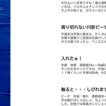
今日もいい天気ですね！海も透
いのは、イロカエルアンコウの
す♪その他にも、ガラスハゼとビ
周り切れない川奈ビー
今週末は天気に恵まれ、たくさ
対策や混雑でご迷惑をお掛けし
ボウが見つかったり、ベニカエル
入れたぁ！
天候 快晴 透明度04ｍ～05m
ネリが大きかったですが、午後
１１時くらいに予想は的中。かな
触ると・・・しびれます！
ビーチ 天候：晴れ 透明度06～
き水面がばしゃばしゃ、ちょっ
した。砂地では写真のシビレエイ