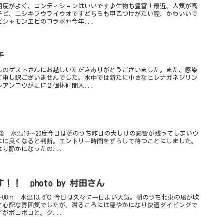
明度がよく、コンディションはいいです♪生物も豊富！最近、人気が高
チビ、ニシキフウライウオですどちらも甲乙つけがたい程、かわいいで
シャモンエビのコラボや今年...
チ
んのゲストさんにお越しいただきありがとうございました。また、感染
て申し訳ございませんでした。水中では新たに小さなヒレナガネジリン
アンコウが更に２個体仲間入...
前後 水温19～20度今日は朝のうち昨日の大しけの影響が残ってしまいウ
には良くなると判断。エントリー時間をずらして待つことにしました。
り静かになったの...
！ photo by 村田さん
08ｍ 水温13.6℃ 今日は久々に一日よい天気。朝のうち北東の風が吹
と心配な雰囲気でしたが、潜るころには穏やかになり快適ダイビングで
がボコボコと。ク...