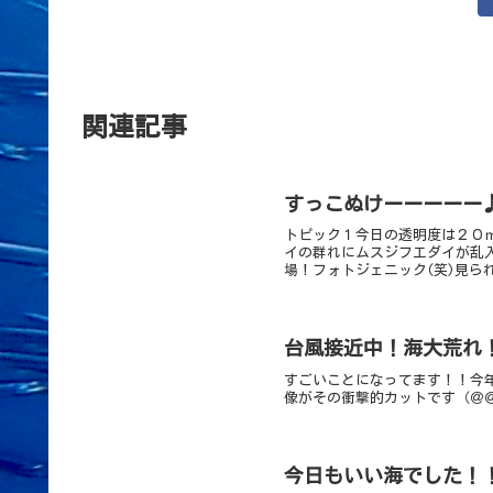
関連記事
すっこぬけーーーーー
トピック１今日の透明度は２０
イの群れにムスジフエダイが乱
場！フォトジェニック(笑)見ら
台風接近中！海大荒れ
すごいことになってます！！今
像がその衝撃的カットです（＠
今日もいい海でした！