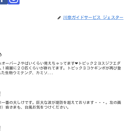
川奈ガイドサービス ジェスター
♪
ｍオーバー♪やばいくらい見えちゃってます❤トピック２ヨスジフエダ
入！綺麗に２０匹くらいが群れてます。トピック３コケギンポが再び登
れた生物ウミテング、カミソ...
！
年一番の大しけです。巨大な波が堤防を越えております・・・。左の画
＠）皆さまも、台風お気をつけください。
！