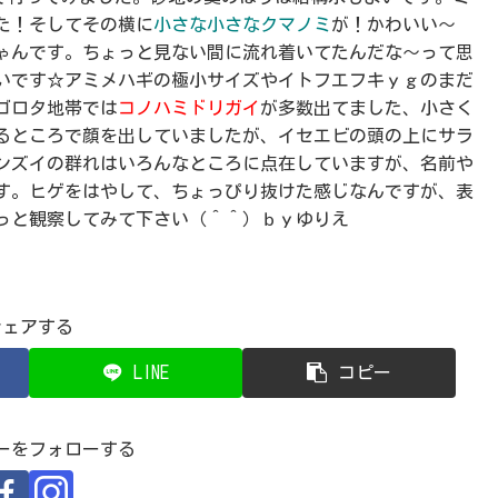
た！そしてその横に
小さな小さなクマノミ
が！かわいい～
ゃんです。ちょっと見ない間に流れ着いてたんだな～って思
いです☆アミメハギの極小サイズやイトフエフキｙｇのまだ
ゴロタ地帯では
コノハミドリガイ
が多数出てました、小さく
るところで顔を出していましたが、イセエビの頭の上にサラ
ンズイの群れはいろんなところに点在していますが、名前や
す。ヒゲをはやして、ちょっぴり抜けた感じなんですが、表
っと観察してみて下さい（＾＾）ｂｙゆりえ
シェアする
LINE
コピー
ーをフォローする