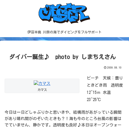
伊豆半島 川奈の海でダイビングをフルサポート
ダイバー誕生♪ photo by しまちえさん
2009.08.10
ビーチ 天候：曇り
ときどき雨 透明度
カマス
12~15ｍ 水温
23~25℃
今日は一日どしゃぶりかと思いきや、結構雨があがっている瞬間
があり晴れ間がのぞいたときも？！海も今のところ台風の影響は
でていません、静かです。透明度も良好♪本日はオープンウォー