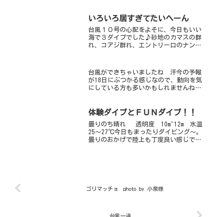
課題のダイビングでお魚じっくりウォッ
チングの１本もありましたが残念ながら
今日はおあずけ(笑)明日はガイドチーム
いろいろ居すぎてたいへーん
なのでゲストさんとじ...
台風１０号の心配をよそに、今日もいい
海で３ダイブでした♪砂地のカマスの群
れ、コアジ群れ、エントリー口のナンヨ
ウツバメウオワイドに撮影できる被写体
がほんとにたのしーーーーー♪こーゆー
のエモいっていうのね♪ (笑)カエルア
台風ができちゃいましたね 汗今の予報
ンコウもベニカエルアン...
が18日にぶつかる感じなので、動向を気
にしている方も多いかもしれませんね今
日の川奈はまだなんの影響もなく、潜れ
ていますアオリイカの産卵、ウミガメ、
サカナの群れ！旬なネタの多い川奈今日
体験ダイブとＦＵＮダイブ！！
もそれプラス、クサハゼ...
曇りのち晴れ 透明度 10m~12m 水温
25～27℃今日もまったりダイビング～。
曇りのおかげで陸上も丁度良い感じで汗
かかずにセッティングできました（笑）
今日もカメアタック！！いつものように
ガイドロープ沿いのスージーちゃんを見
に行く。もう...
ゴリマッチョ photo by 小泉様
台風一過