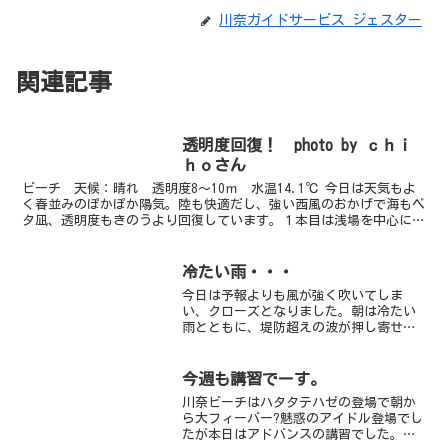
川奈ガイドサービス ジェスター
関連記事
透明度回復！ photo by ｃｈｉ
ｈｏさん
ビーチ 天候：晴れ 透明度8～10ｍ 水温14.1℃ 今日は天気もよ
く春並みのぽかぽか陽気。陸も快適だし、強い西風のおかげで海もベ
タ凪、透明度もきのうより回復しています。１本目は浅場を中心に、
アナハゼやスイの赤ちゃん、ウミウシ多種、ツノモエ...
冷たい雨・・・
今日は予報よりも風が強く吹いてしま
い、クローズとなりました。朝は冷たい
雨とともに、堤防超えの波が押し寄せて
いましたが、お昼過ぎからは雨もやみ、
海も全然入れちゃうくらいに静かになり
ましたよ～。明日はお天気もよくなる予
今週も講習でーす。
報ですし、ダイビング日和か...
川奈ビーチはハタタテハゼの登場で朝か
ら大フィーバー?魅惑のアイドル登場でし
たが本日はアドバンスの講習でした。某