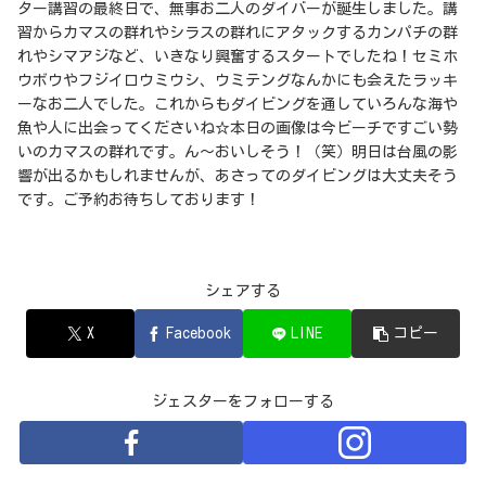
ター講習の最終日で、無事お二人のダイバーが誕生しました。講
習からカマスの群れやシラスの群れにアタックするカンパチの群
れやシマアジなど、いきなり興奮するスタートでしたね！セミホ
ウボウやフジイロウミウシ、ウミテングなんかにも会えたラッキ
ーなお二人でした。これからもダイビングを通していろんな海や
魚や人に出会ってくださいね☆本日の画像は今ビーチですごい勢
いのカマスの群れです。ん～おいしそう！（笑）明日は台風の影
響が出るかもしれませんが、あさってのダイビングは大丈夫そう
です。ご予約お待ちしております！
シェアする
X
Facebook
LINE
コピー
ジェスターをフォローする