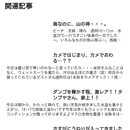
関連記事
海なのに、山の神・・・。
ビーチ 天候：晴れ 透明10～12ｍ 水
温20℃～21℃すごい強風の一日でした
～。いろんなものが飛ぶ飛ぶ～。西風だ
ったので海はベタベタ～ですよ！画像の
シマヒメヤマノカミはずいぶん長いこと
同じ場所にいますよ～。必ず、海なのに
カメではじまり、カメでおわ
「ヤマノカミ」って...
る…？？
今日は曇り空で寒いのかな～と思っていたら・・・全然そんなことは
なく、ウェットスーツを着たら、汗が出るほどの暑さ（笑）昨日から
潜ってくれているゲストさん達昨日は1本目をカメアタック！！見
事、成功し、アオウミガメのナオミちゃんＧＥＴ！！今日はビ...
ダンゴを脅かす程、激レア！！タ
ンブヤさん、参上！！
今日は朝から、からっと晴れて、良い天気が続きました水温も着々と
上がり、16-17℃前後と温かいです今年は早くもウェットでも潜れる
コンディションが整っておりますよ♪マクロ生物も豊富！幼魚をはじ
め、各カラーが楽しめるダンゴウオビーチ奥のウデフリ...
さすがにうねりが入ってきました