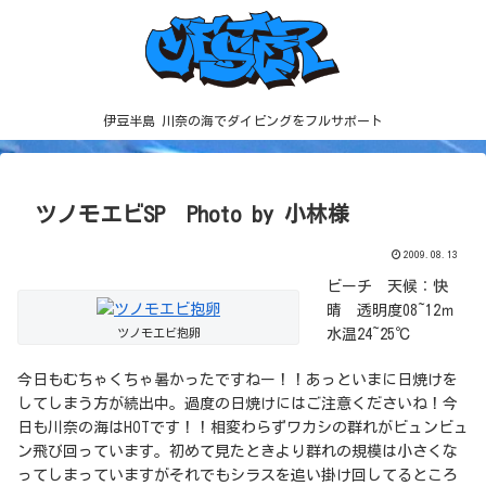
伊豆半島 川奈の海でダイビングをフルサポート
ツノモエビSP Photo by 小林様
2009.08.13
ビーチ 天候：快
晴 透明度08~12ｍ
ツノモエビ抱卵
水温24~25℃
今日もむちゃくちゃ暑かったですねー！！あっといまに日焼けを
してしまう方が続出中。過度の日焼けにはご注意くださいね！今
日も川奈の海はHOTです！！相変わらずワカシの群れがビュンビュ
ン飛び回っています。初めて見たときより群れの規模は小さくな
ってしまっていますがそれでもシラスを追い掛け回してるところ