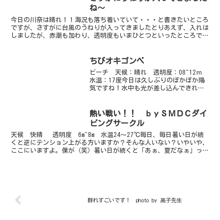
ね～
今日の川奈は晴れ！！海況も落ち着いていて・・・と書きたいところ
ですが、さすがに台風のうねりが入ってきましたとりあえず、入れは
しましたが、赤潮も加わり、透明度もいまひとつといったところです
ですが、水中はなかなか魅力的なサカナで溢れています今日...
ちびオキゴンベ
ビーチ 天候：晴れ 透明度：08~12ｍ
水温：17度今日は久しぶりのぽかぽか陽
気ですね！水中も光が差し込んできれい
です。浅場は透明度がよいです！人も少
ないエリアですので水が澄んでいます。
奥はやや白濁しています。それでもすが
熱い戦い！！ ｂｙＳＭＤＣダイ
すがしいブルーが...
ビングサークル
天候 快晴 透明度 6m~8m 水温24～27℃毎日、毎日暑い日が続
くと逆にテンション上がる方いますか？そんな人いない？いやいや、
ここにいますよ。僕が（笑）暑い日が続くと「あぁ、夏だなぁ」って
思い、急にテンションが上がります。そして急に上...
群れすごいです！ photo by 高子先生