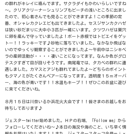
の群れがキレイに絡んでます。サクラダイもかわいらしいですね
～。クリアクリーナーシュリンプもビーチの浅いところに出まし
たので、初心者さんでも見ることができますよ！この季節の定
番、オシャレカクレエビも出てきましたよ。セスジサンカクハゼ
は狭い砂だまりに大中小３匹が一緒にいます。クツワハゼは巣穴
に卵を産んで守っていましたよ！ボート赤根ではトビエイをゲッ
トー！！ラッキーです♪砂地に落ちていました。なかなか飛ばな
いのでゆっくり観察することができましたよ～午前中はニシキベ
ラの産卵活動が・・・・凄いことになってます。なんか色がグロ
テスクすぎて目が回りそうです。南尾竜では、タカベの群れに遭
遇しました。カマスとアジも群れてましたよ～どちらのポイント
もクマノミがたくさんペアーになってます。透明度１５ｍオーバ
ー、海の色が青いです！！水温もキープ！！ぜひこのお盆に遊び
に来てくださいね。
８月１５日は川奈いるか浜花火大会です！！皆さまのお越しをお
待ちしております♪
ジェスターtwitter始めました。ＨＰの右端、「Follow me」から
フォローしてくださいね～♪本日の海況や海のこと、いち早く情
報をお届けいたします！！また、ジェスタースタッフ全員ｍｉｘ