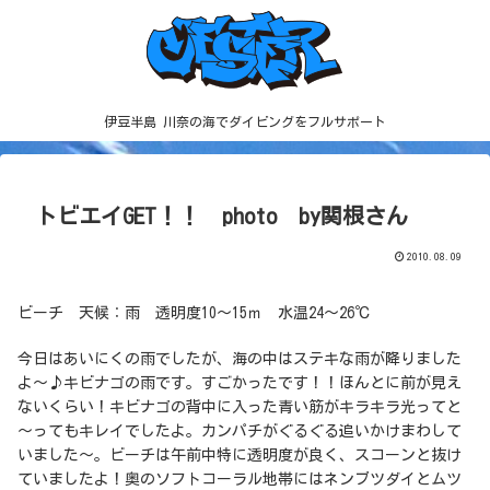
伊豆半島 川奈の海でダイビングをフルサポート
トビエイGET！！ photo by関根さん
2010.08.09
ビーチ 天候：雨 透明度10～15ｍ 水温24～26℃
今日はあいにくの雨でしたが、海の中はステキな雨が降りました
よ～♪キビナゴの雨です。すごかったです！！ほんとに前が見え
ないくらい！キビナゴの背中に入った青い筋がキラキラ光ってと
～ってもキレイでしたよ。カンパチがぐるぐる追いかけまわして
いました～。ビーチは午前中特に透明度が良く、スコーンと抜け
ていましたよ！奥のソフトコーラル地帯にはネンブツダイとムツ