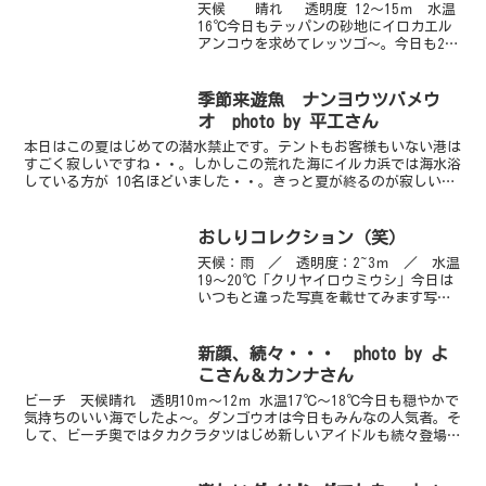
天候 晴れ 透明度 12～15ｍ 水温
16℃今日もテッパンの砂地にイロカエル
アンコウを求めてレッツゴ～。今日も2匹
とも健在でした。相変わらず、ブラック
カエルは汚い（笑）いつもファーストコ
ンタクトで探すはめに（笑）でもでも最
季節来遊魚 ナンヨウツバメウ
近はぱっと見...
オ photo by 平工さん
本日はこの夏はじめての潜水禁止です。テントもお客様もいない港は
すごく寂しいですね・・。しかしこの荒れた海にイルカ浜では海水浴
している方が 10名ほどいました・・。きっと夏が終るのが寂しいの
でしょう。来週はお天気も回復して暑さが戻ることを期待...
おしりコレクション（笑）
天候：雨 ／ 透明度：2~3ｍ ／ 水温
19～20℃「クリヤイロウミウシ」今日は
いつもと違った写真を載せてみます写真
を見れば、お気づきの方も多いかもしれ
ませんが、あえて後ろから撮影されたも
のをチョイスしたその名も「おしりコレ
新顔、続々・・・ photo by よ
クション」アオサ...
こさん＆カンナさん
ビーチ 天候晴れ 透明10ｍ～12ｍ 水温17℃～18℃今日も穏やかで
気持ちのいい海でしたよ～。ダンゴウオは今日もみんなの人気者。そ
して、ビーチ奥ではタカクラタツはじめ新しいアイドルも続々登場。
先週一瞬現れて消えたキレイな緑色のカミソリウオ...