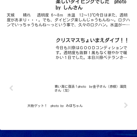
楽しいダイビングでした photo
by しんさん
天候 晴れ 透明度 6～8ｍ 水温 12～13℃今日はまた、透明
度があまり・・・。でも、ダイビング楽しんじゃうもんね～。ロクハ
ンでいっちゃうもんね～っという事で、久々のロクハン。水温が一番
下がっている時のロクハン・・・。お客様もロクハ...
クリスマスちょいまえダイブ！！
今日も川奈はＧＯＯＤコンディションで
す。透明度も抜群！風もなく穏やかで暖
かい１日でした。本日川奈ベテランさん
チームとはじめましてようこそ川奈チー
ムと２チームでエントリーベテランさん
チームは今ジェスターで大流行？のアナ
ハゼウォッチングオスウォ...
青い海に復活！photo by金子さん（赤根）溜貝
さん（左）
大物ゲット！ photo by みほちゃん