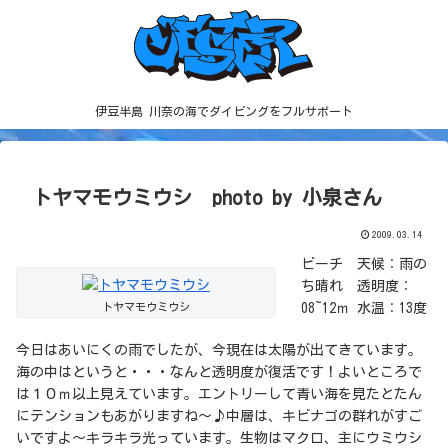
伊豆半島 川奈の海でダイビングをフルサポート
トヤマモウミウシ photo by 小泉さん
2009.03.14
ビーチ 天候：雨の
ち晴れ 透明度：
トヤマモウミウシ
08~12ｍ 水温：13度
今日はあいにくの雨でしたが、今現在は太陽が出てきています。
海の中はというと・・・なんと透明度が復活です！よいところで
は１０ｍ以上見えています。エントリーして青い海を見たとたん
にテンションもあがりますね～♪中層は、キビナゴの群れがすご
いですよ～キラキラ光っています。生物はマクロ、主にウミウシ