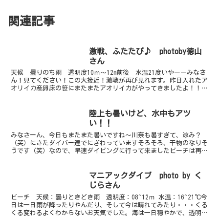
関連記事
激戦、ふたたび♪ photoby徳山
さん
天候 曇りのち雨 透明度10ｍ～12m前後 水温21度いやーーみなさ
ん！見てください！この大接近！激戦が再び見れます。昨日入れたア
オリイカ産卵床の笹にまたまたアオリイカがやってきましたよ！！ざ
っと数えて１０匹以上です☆まだ卵を産むんですね～...
陸上も暑いけど、水中もアツ
い！！
みなさーん、今日もまたまた暑いですね～川奈も暑すぎて、涼み？
（笑）にきたダイバー達でにぎわっていますそろそろ、干物のなりそ
うです（笑）なので、早速ダイビングに行って来ましたビーチは再
び、ノウメア・ワリアンスの登場っ！！ちっちゃーい！なかなか...
マニアックダイブ photo by く
じらさん
ビーチ 天候：曇りときどき雨 透明度：08~12ｍ 水温：16~21℃今
日は一日雨が降ったりやんだり、そして今は晴れてみたり・・・くる
くる変わるよくわからないお天気でした。海は一日穏やかで、透明度