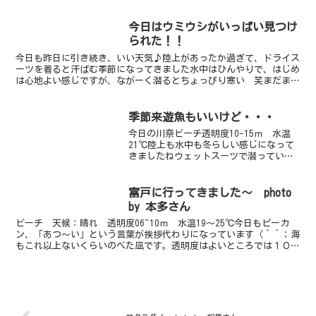
も安定しています。今日は砂地の奥へマニアック...
今日はウミウシがいっぱい見つけ
られた！！
今日も昨日に引き続き、いい天気♪陸上があったか過ぎて、ドライス
ーツを着ると汗ばむ季節になってきました水中はひんやりで、はじめ
は心地よい感じですが、ながーく潜るとちょっぴり寒い 笑まだまだ
水温は低いですが、生物はとってもホット！！今日はウミウ...
季節来遊魚もいいけど・・・
今日の川奈ビーチ透明度10-15ｍ 水温
21℃陸上も水中も冬らしい感じになって
きましたねウェットスーツで潜っている
と、陸上がひんやりしますでも、水中は
というと・・・寒さに負けないくらいホ
ットな季節来遊魚で溢れていますニシキ
富戸に行ってきました～ photo
フウライウオ、ネジ...
by 本多さん
ビーチ 天候：晴れ 透明度06~10ｍ 水温19～25℃今日もピーカ
ン、「あつ～い」という言葉が挨拶代わりになっています（＾＾；海
もこれ以上ないくらいのべた凪です。透明度はよいところでは１０ｍ
くらいありますが、場所によって、入っている潮によ...