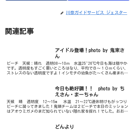
川奈ガイドサービス ジェスター
関連記事
アイドル登場！photo by 鬼束さ
ん
ビーチ 天候：晴れ 透明08～10ｍ 水温25~26℃今日も海は穏やか
です。透明度もすごく悪いところはなり、平均で８～１０ｍくらい、
ストレスのない透明度ですよ！イシモチの幼魚がた～くさん産まれて
群れていてとってもキレイです。体験ダイビングの...
今日も絶好調！！ photo by ち
えさん・まーちゃん
天候 晴 透明度 12〜15m 水温 21〜22℃連休明けもがっつり
ビーチに潜ってきました！鬼頭チームは２ビーチで本日のミッション
はアオウミガメのまだ知られていない隠れ家を探れ！でした。おおよ
その隠れ家は見当がついていたのですが...
どんより