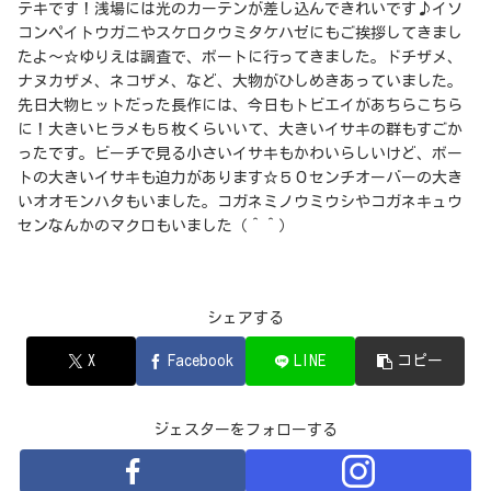
テキです！浅場には光のカーテンが差し込んできれいです♪イソ
コンペイトウガニやスケロクウミタケハゼにもご挨拶してきまし
たよ～☆ゆりえは調査で、ボートに行ってきました。ドチザメ、
ナヌカザメ、ネコザメ、など、大物がひしめきあっていました。
先日大物ヒットだった長作には、今日もトビエイがあちらこちら
に！大きいヒラメも５枚くらいいて、大きいイサキの群もすごか
ったです。ビーチで見る小さいイサキもかわいらしいけど、ボー
トの大きいイサキも迫力があります☆５０センチオーバーの大き
いオオモンハタもいました。コガネミノウミウシやコガネキュウ
センなんかのマクロもいました（＾＾）
シェアする
X
Facebook
LINE
コピー
ジェスターをフォローする