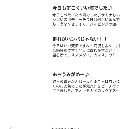
今日もすごくいい海でした♪
今日もべたべたの海でした♪サカナもい
っぱいの川奈ビーチ今日は何がいるんで
しょう？？さっそく、ダイビングの開始
です最近、おすすめのニシキフウライウ
オ！きれいな個体で、すっごくおすすめ
です♪砂の巻き上げに注意です！その他
群れがハンパじゃない！！
にも、ウミテング・カミソ...
今日はいい天気ですね～海況もよく、川
奈絶好調です！今日は群れがすごい！！
至る所で、スズメダイ、カマス、ウミタ
ナゴ、キンギョハナダイクロホシイシモ
チ、イサキの群れが群れ群れ～泳いでる
だけで、サカナが目に飛び込んできます
ビーチ奥には、アカオビハ...
あおうみがめー♪
昨日の晴天かんばーっく♪今日はあいに
くのお天気でしたが元気に２ビーチ行っ
てきました。アオウミガメのリクエスト
もあったのでまずは朝一てっぱんゾーン
を確認にしにLETS GO水深５ｍのいつも
の場所にやっぱりいてくれました。スー
ジーちゃんはほんと...