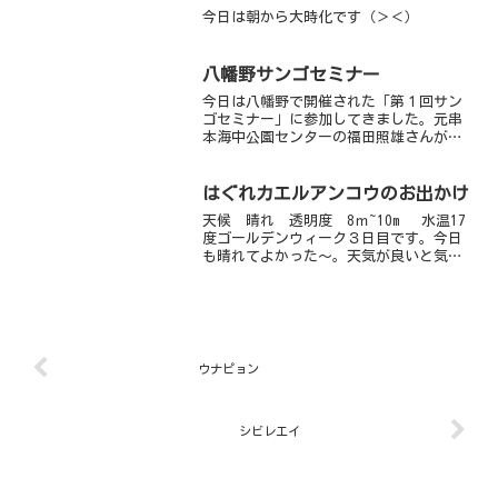
はグビジンイソギン...
今日は朝から大時化です（＞＜）
八幡野サンゴセミナー
今日は八幡野で開催された「第１回サン
ゴセミナー」に参加してきました。元串
本海中公園センターの福田照雄さんが講
師としてきてくださり、サンゴとは何
か？についていろいろとお話していただ
きました。伊豆のサンゴは南国のサンゴ
はぐれカエルアンコウのお出かけ
みたいに派手ではないし、ど...
天候 晴れ 透明度 8ｍ~10m 水温17
度ゴールデンウィーク３日目です。今日
も晴れてよかった～。天気が良いと気分
も良くなり、ダイビングした～いってな
ってきます！だから行ってきました。今
日はまず砂地へお出かけ。クロモウミウ
シやオニゴチを見...
ウナピョン
シビレエイ