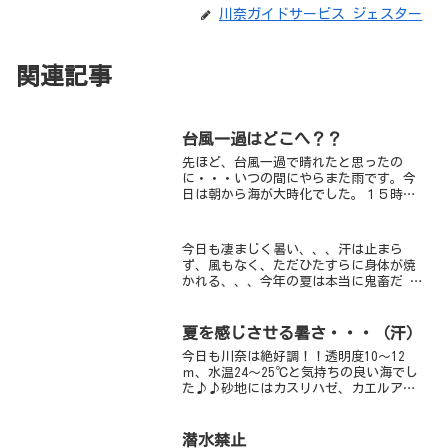
川奈ガイドサービス ジェスター
関連記事
台風一過はどこへ？？
先ほど、台風一過で晴れたと思ったの
に・・・いつの間にやらまた雨です。今
日は朝から海が大時化でした。１５時現
在は風がやんで、だいぶ海も穏やかにな
りました。
今日も凄まじく暑い、、、汗は止まら
ず、風もなく、ただひたすらに身体が焼
かれる、、、今年の夏は本当に鬼畜だ 笑
このままでは倒れる、、、ゆえに今日も
潜る水温は安定の27℃、ややぬるいぐら
いの感じですひんやり水温がお好みの方
夏を感じさせる暑さ・・・（汗）
は、水深16-18mに...
今日も川奈は絶好調！！透明度10～12
ｍ、水温24～25℃と気持ちの良い海でし
た♪♪砂地にはカスリハゼ、カエルアン
コウ、タカクラタツなど、今が旬な生物
でいっぱいです♪砂に家を作ってじっと
しているスナダコもかわいいです岩地に
潜水禁止