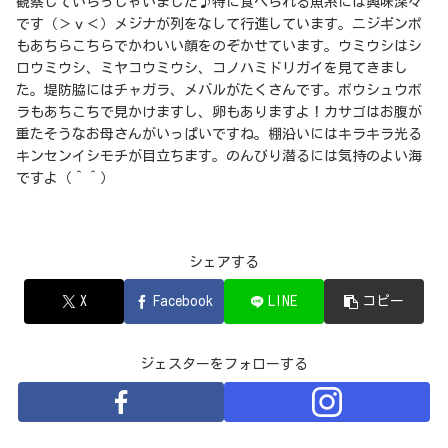
観察していらっしゃいました♪特に食べられる魚系には興味深々
です（＞ｖ＜）メジナが列をなして行進しています。ニジギンポ
もあちらこちらでかわいい顔をのぞかせています。ウミウシはシ
ロウミウシ、ミヤコウミウシ、コノハミドリガイを見てきまし
た。堤防脇にはチャガラ、メバルがたくさんです。ボウシュウボ
ラもあちこちで見かけますし、卵もありますよ！カサゴはお腹が
重たそうなお母さんがいっぱいですね。棚沿いにはキラキラ光る
キンセンイシモチが目立ちます。のんびり潜るには気持のよい海
ですよ（＾＾）
シェアする
X
Facebook
LINE
コピー
ジェスターをフォローする