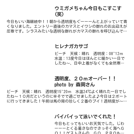
ですしかも朝よりも弱まっています明日
は大丈夫でしょう♪♪
ウミガメちゃん今日もこすこす
(笑)
今日もいい海継続中！！朝から透明度もぐーーーんと上がっていて青
くなりました。エントリー直後のカマスとイワシの群れのお出迎えが
圧巻です。シラスみたいな透明な群れがカマスの群れを呼び込んでい
るみたい。今日はオーープンウォーターの講習生も中性浮力...
ヒレナガカサゴ
ビーチ 天候：晴れ 透明度：08~12ｍ
水温：13度今日はほんとに暖かい一日で
したね～、日中上着がなくても全然寒さ
を感じませんでした！港も平日だという
のににぎわっていましたよ♪水中は透明
度もよく、生物も豊富です。浅場にはタ
透明度、２０ｍオーバー！！
カノハダイの子供...
photo by 森岡さん
ビーチ 天候：晴れ 透明度15~20ｍ 水温24℃よく晴れた一日でし
たね～１０月だというのに半そでで過ごせましたよ♪今日は２ボート
に行ってきました！午前は馬の背の珍しく２番のブイ！透明度が～サ
イコーです！！水面から水底、余裕で見えます。ほん...
バイバイって泳いでくれた！
今日もとってもいいお天気でした。じわ
ーーーとくる暑さなのでさっそく海へＧ
Ｏ！！ゲストさんの ＧＯ ＰＲＯも今