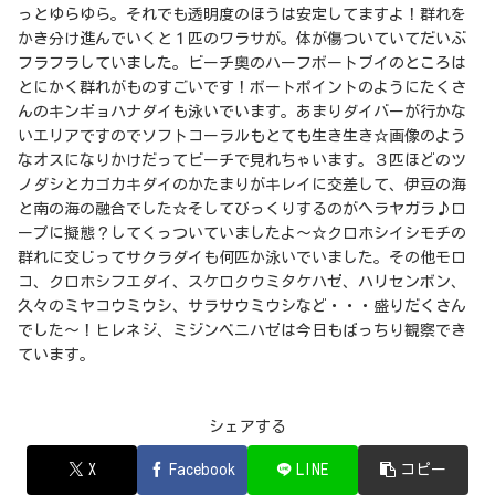
っとゆらゆら。それでも透明度のほうは安定してますよ！群れを
かき分け進んでいくと１匹のワラサが。体が傷ついていてだいぶ
フラフラしていました。ビーチ奥のハーフボートブイのところは
とにかく群れがものすごいです！ボートポイントのようにたくさ
んのキンギョハナダイも泳いでいます。あまりダイバーが行かな
いエリアですのでソフトコーラルもとても生き生き☆画像のよう
なオスになりかけだってビーチで見れちゃいます。３匹ほどのツ
ノダシとカゴカキダイのかたまりがキレイに交差して、伊豆の海
と南の海の融合でした☆そしてびっくりするのがヘラヤガラ♪ロ
ープに擬態？してくっついていましたよ～☆クロホシイシモチの
群れに交じってサクラダイも何匹か泳いでいました。その他モロ
コ、クロホシフエダイ、スケロクウミタケハゼ、ハリセンボン、
久々のミヤコウミウシ、サラサウミウシなど・・・盛りだくさん
でした～！ヒレネジ、ミジンベニハゼは今日もばっちり観察でき
ています。
シェアする
X
Facebook
LINE
コピー