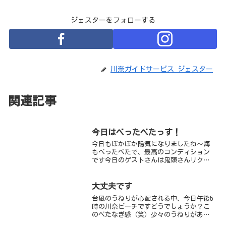
ジェスターをフォローする
川奈ガイドサービス ジェスター
関連記事
今日はべったべたっす！
今日もぽかぽか陽気になりましたね～海
もべったべたで、最高のコンディション
です今日のゲストさんは鬼頭さんリクエ
ストなので、僕はせっせといろんなお片
付け海はお預けちゃんです（泣）海から
上がった鬼頭さん達から、話を聞いてい
大丈夫です
ると、「あぁ～、潜ればよ...
台風のうねりが心配される中、今日午後5
時の川奈ビーチですどうでしょうか？こ
のべたなぎ感（笑）少々のうねりがある
ものの、エントリーには問題ないレベル