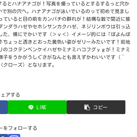
するとハナアナゴが！写真を撮っているとするするっと穴か
いで別の穴へ。ハナアナゴが泳いでいるのって初めて見まし
っていると目の前をカンパチの群れが！結構な数で間近に接
ダンダラハゼやセホシサンカクハゼ、ネジリンボウは引っ込
した、横にでかいです（＞ｖ＜）イメージ的には「ぽよんぽ
♪ちょっと透きとおった黄色い姿がゼリーみたいです！岩地
りのコクテンベンケイハゼやミナミハコフグｙｇが！ミナミ
様子をうかがうしぐさがなんとも言えずかわいいです（＾
（クローズ）となります。
シェアする
LINE
コピー
ーをフォローする