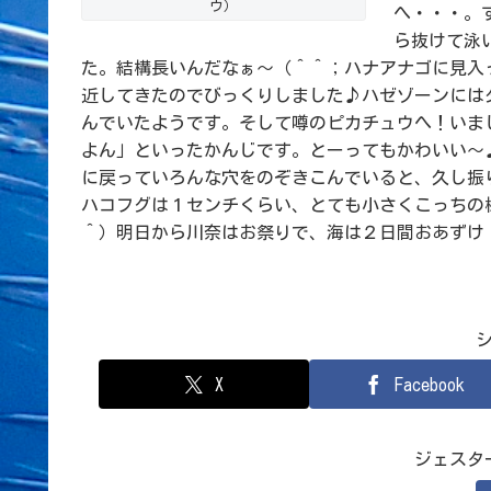
ウ）
へ・・・。
ら抜けて泳
た。結構長いんだなぁ～（＾＾；ハナアナゴに見入
近してきたのでびっくりしました♪ハゼゾーンには
んでいたようです。そして噂のピカチュウへ！いま
よん」といったかんじです。とーってもかわいい～
に戻っていろんな穴をのぞきこんでいると、久し振
ハコフグは１センチくらい、とても小さくこっちの
＾）明日から川奈はお祭りで、海は２日間おあずけ
X
Facebook
ジェスタ