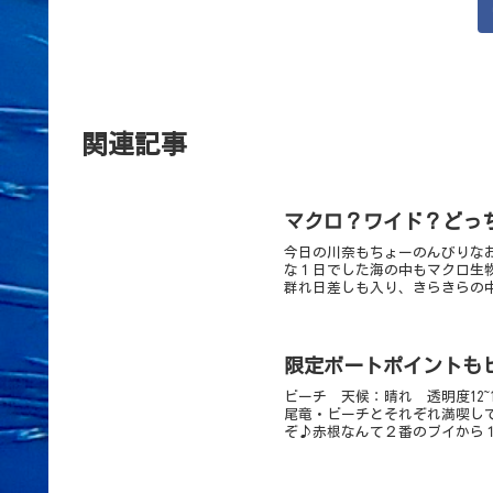
関連記事
マクロ？ワイド？どっ
今日の川奈もちょーのんびりな
な１日でした海の中もマクロ生
群れ日差しも入り、きらきらの中
限定ボートポイントもビ
ビーチ 天候：晴れ 透明度12~
尾竜・ビーチとそれぞれ満喫し
ぞ♪赤根なんて２番のブイから１