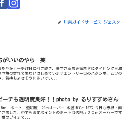
川奈ガイドサービス ジェスター
ちがいいのやら 笑
おだやかビーチ昨日に引き続き、暑すぎるお天気まさにダイビング日和
物や魚の群れで賑わいはじめていますエントリー口のハタンポ、ムツの
、気持ちよさそうに泳いでい...
ーチも透明度良好！！photo by るりすずめさん
15ｍ ボート 透明度 20ｍオーバー 水温15℃～16℃ 今日も赤根・南
てきました。中でも限定ポイントのボートは透明度２０ｍオーバーです
番のブイまで...