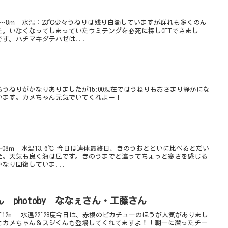
～8ｍ 水温：23℃少々うねりは残り白濁していますが群れも多くのん
。いなくなってしまっていたウミテングを必死に探しGETできまし
す。ハチマキダテハゼは...
うねりがかなりありましたが15:00現在ではうねりもおさまり静かにな
います。カメちゃん元気でいてくれよー！
08ｍ 水温13.6℃ 今日は連休最終日、きのうおとといに比べるとだい
た。天気も良く海は凪です。きのうまでと違ってちょっと寒さを感じる
なり回復していま...
 photoby ななぇさん・工藤さん
12m 水温22~28度今日は、赤根のピカチューのほうが人気がありまし
とカメちゃん＆スジくんも登場してくれてますよ！！朝一に潜ったチー