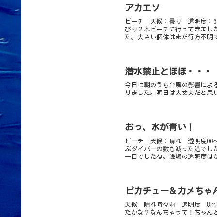
アカエソ
ビーチ 天候：曇り 透明度：6
びり２本ビーチに行ってきました
た。大きい個体はまだ行方不明で
潜水禁止とほほ・・・
今日は朝のうち台風の影響による
りました。明日は大丈夫だと思
おっ、水が青い！
ビーチ 天候：晴れ 透明度06～
ぶダイバーの数も減った港でし
一日でしたね。浅場の透明度はか
ピカチュー＆カメちゃん
天候 晴れ時々雨 透明度 8ｍ~
たかな？なんちゃって！ちゃん