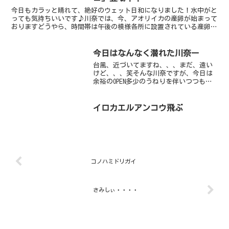
今日もカラッと晴れて、絶好のウェット日和になりました！水中がと
っても気持ちいいです♪川奈では、今、アオリイカの産卵が始まって
おりますどうやら、時間帯は午後の模様各所に設置されている産卵床
で見れます！オススメは、ケイソンの横！！砂地には、ウミ...
今日はなんなく潜れた川奈ー
台風、近づいてますね、、、まだ、遠い
けど、、、笑そんな川奈ですが、今日は
余裕のOPEN多少のうねりを伴いつつも、
無事にエントリーできました僕は体験ダ
イビングの担当ー初めての体験ダイビン
グでしたが、ライセンスを持っていそう
イロカエルアンコウ飛ぶ
なくらい上手な方でし...
コノハミドリガイ
さみしぃ・・・・