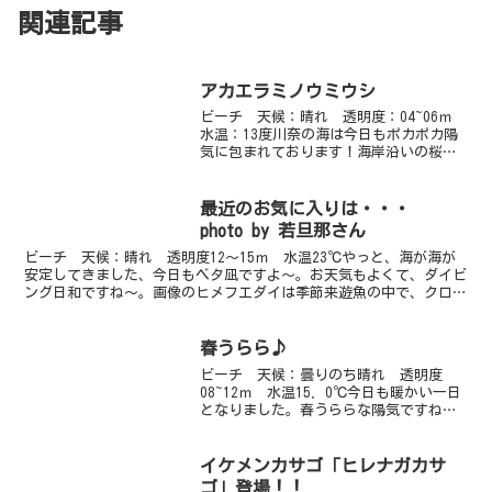
関連記事
アカエラミノウミウシ
ビーチ 天候：晴れ 透明度：04~06ｍ
水温：13度川奈の海は今日もポカポカ陽
気に包まれております！海岸沿いの桜並
木もだいぶ咲き出しました。７分咲きっ
てとこですかね・・お昼休みやダイビン
グを終えた後、桜を撮影される方が多い
最近のお気に入りは・・・
です。歩いて５～...
photo by 若旦那さん
ビーチ 天候：晴れ 透明度12～15ｍ 水温23℃やっと、海が海が
安定してきました、今日もベタ凪ですよ～。お天気もよくて、ダイビ
ング日和ですね～。画像のヒメフエダイは季節来遊魚の中で、クロス
ズメダイに続きちょっとハマっております。ソラスズメ...
春うらら♪
ビーチ 天候：曇りのち晴れ 透明度
08~12ｍ 水温15．0℃今日も暖かい一日
となりました。春うららな陽気ですね～
♪ダイバーの数も日に日に増しています
よ！最近は浅場で見るものが多すぎて、
２本とも浅場でみっちりというパターン
イケメンカサゴ「ヒレナガカサ
が多いです（＾＾；...
ゴ」登場！！