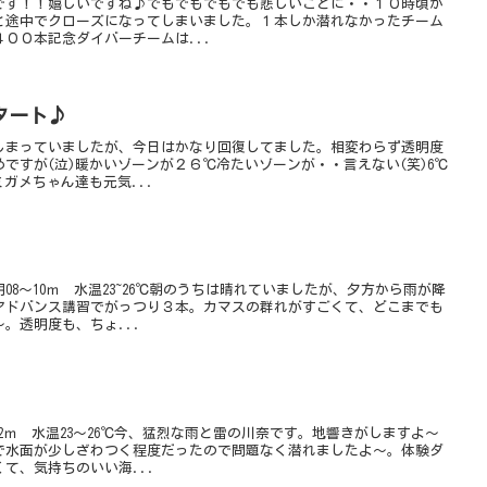
です！！嬉しいですね♪でもでもでもでも悲しいことに・・１０時頃か
と途中でクローズになってしまいました。１本しか潜れなかったチーム
００本記念ダイバーチームは...
タート♪
しまっていましたが、今日はかなり回復してました。相変わらず透明度
ですが(泣)暖かいゾーンが２６℃冷たいゾーンが・・言えない(笑)6℃
ミガメちゃん達も元気...
8～10ｍ 水温23~26℃朝のうちは晴れていましたが、夕方から雨が降
アドバンス講習でがっつり３本。カマスの群れがすごくて、どこまでも
。透明度も、ちょ...
12ｍ 水温23～26℃今、猛烈な雨と雷の川奈です。地響きがしますよ～
で水面が少しざわつく程度だったので問題なく潜れましたよ～。体験ダ
て、気持ちのいい海...