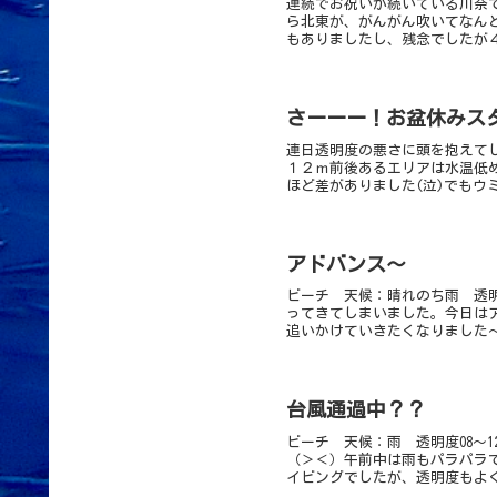
連続でお祝いが続いている川奈
ら北東が、がんがん吹いてなん
もありましたし、残念でしたが４
さーーー！お盆休みス
連日透明度の悪さに頭を抱えて
１２ｍ前後あるエリアは水温低め
ほど差がありました(泣)でもウ
アドバンス～
ビーチ 天候：晴れのち雨 透明0
ってきてしまいました。今日は
追いかけていきたくなりました～
台風通過中？？
ビーチ 天候：雨 透明度08～
（＞＜）午前中は雨もパラパラ
イビングでしたが、透明度もよく