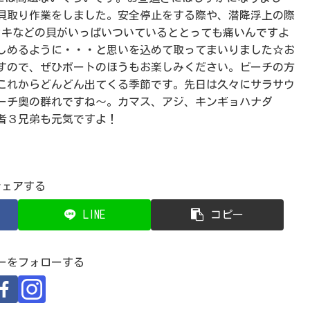
貝取り作業をしました。安全停止をする際や、潜降浮上の際
カキなどの貝がいっぱいついているととっても痛いんですよ
しめるように・・・と思いを込めて取ってまいりました☆お
すので、ぜひボートのほうもお楽しみください。ビーチの方
これからどんどん出てくる季節です。先日は久々にサラサウ
ーチ奥の群れですね～。カマス、アジ、キンギョハナダ
者３兄弟も元気ですよ！
シェアする
LINE
コピー
ーをフォローする