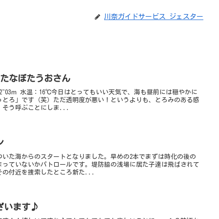
川奈ガイドサービス ジェスター
y たなぼたうおさん
2~03ｍ 水温：16℃今日はとってもいい天気で、海も昼前には穏やかに
っとろ」です（笑）ただ透明度が悪い！というよりも、とろみのある感
そう呼ぶことにしま...
ン
ついた海からのスタートとなりました。早めの2本でまずは時化の後の
まっていないかパトロールです。堤防脇の浅場に居た子達は飛ばされて
の付近を捜索したところ新た...
ざいます♪