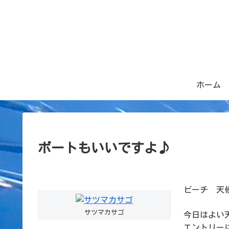
ホーム
ボートもいいですよ♪
ビーチ 天候：
サツマカサゴ
今日はよい
エントリー