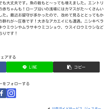
でも大丈夫です。魚の数もと～っても増えました。エントリ
の赤ちゃんも！ロープ沿いの浅場にはカマスがた～くさんい
した。最近お留守が多かったので、改めて見るととってもか
の群れが～圧巻です！大きなアカエイにも遭遇。ニシキベラ
キウミウシやムラサキウミコショウ、ウスイロウミウシなど
ちりです！
シェアする
LINE
コピー
ーをフォローする
川奈ガイドサービス ジェスター