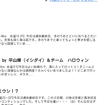
08ｍ 水温13.6℃ 今日は連休最終日、きのうおとといに比べるとだい
た。天気も良く海は凪です。きのうまでと違ってちょっと寒さを感じる
なり回復していま...
o by 平山様（イシダイ）＆チーム ハロウィン
~15ｍ 水温21℃今日はよい秋晴れで、海に入ってびっくり！すこーんと
少ない浅場なんかは透明度１５ｍくらいありましたよ！！どこまで行っ
がぎっしり、キラキ...
ミウシ！？
水温22～23℃今日は連休最終日です。この３日間、川奈は天候と海洋状況
いコンディションでした。そして今日も暑い・・・（泣）そんな日はダ