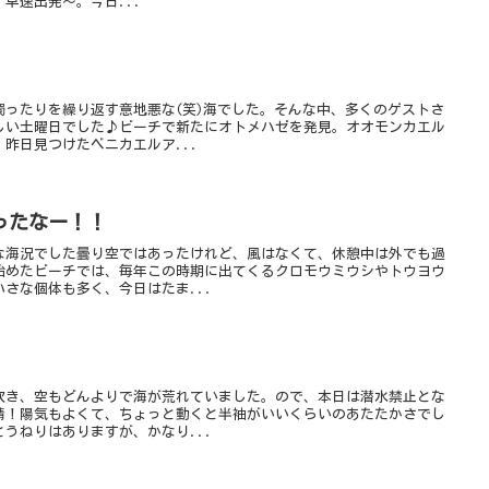
早速出発～。今日...
濁ったりを繰り返す意地悪な(笑)海でした。そんな中、多くのゲストさ
しい土曜日でした♪ビーチで新たにオトメハゼを発見。オオモンカエル
昨日見つけたベニカエルア...
ったなー！！
な海況でした曇り空ではあったけれど、風はなくて、休憩中は外でも過
始めたビーチでは、毎年この時期に出てくるクロモウミウシやトウヨウ
さな個体も多く、今日はたま...
吹き、空もどんよりで海が荒れていました。ので、本日は潜水禁止とな
晴！陽気もよくて、ちょっと動くと半袖がいいくらいのあたたかさでし
うねりはありますが、かなり...