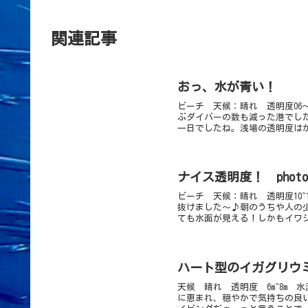
関連記事
おっ、水が青い！
ビーチ 天候：晴れ 透明度06～
ぶダイバーの数も減った港でし
一日でしたね。浅場の透明度はか
ナイス透明度！ phot
ビーチ 天候：晴れ 透明度10
抜けました～♪朝のうちや人の
ても水面が見える！しかもイワシ
ハート型のイガグリウ
天候 晴れ 透明度 6m~8m 
に恵まれ、穏やかで気持ちの良