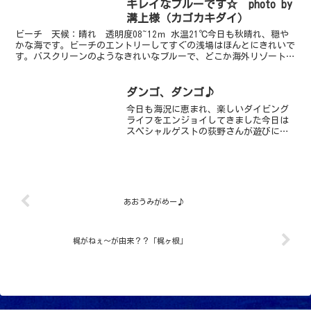
キレイなブルーです☆ photo by
溝上様（カゴカキダイ）
ビーチ 天候：晴れ 透明度08~12ｍ 水温21℃今日も秋晴れ、穏や
かな海です。ビーチのエントリーしてすぐの浅場はほんとにきれいで
す。バスクリーンのようなきれいなブルーで、どこか海外リゾートに
来たような海ですよ♪ミナミハタンポがた～くさん群...
ダンゴ、ダンゴ♪
今日も海況に恵まれ、楽しいダイビング
ライフをエンジョイしてきました今日は
スペシャルゲストの荻野さんが遊びに来
てくれましたよ～！よし、がんばる
ぞ！！と意気込みたい気持ちはあるの
に、なぜか調子の上がらない2人・・・
（詳細はＦＢやらなんやらで、上...
あおうみがめー♪
梶がねぇ～が由来？？「梶ヶ根」