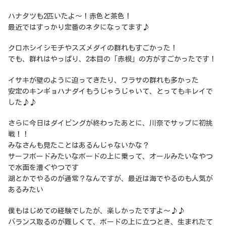
ハナタツも2匹いたよ～！赤色と茶色！
最近ではすっかり定番のネタになってます♪
クロホシイシモチやスズメダイの群れもすごかった！
でも、群れはやっぱり、2本目の「赤根」の方がすごかったです！
イサキが壁のように迫ってきたり、ワラサの群れも多かった
安定のキンギョハナダイもうじゃうじゃいて、とってもキレイで
した♪♪
さらに今日はダイビングが終わったあとに、川奈でサップに初挑
戦！！
みなさんも見たことはあるんじゃないかな？
サーフボードみたいなボードの上に乗って、オールみたいなやつ
で水面を漕ぐやつです
湖とかでやるのが通常？なんですが、最近は海でやるのも人気が
あるみたい
僕もはじめての経験でしたが、楽しかったですよ～♪♪
バランス取るのが難しくて、ボードの上に立つとき、生まれたて