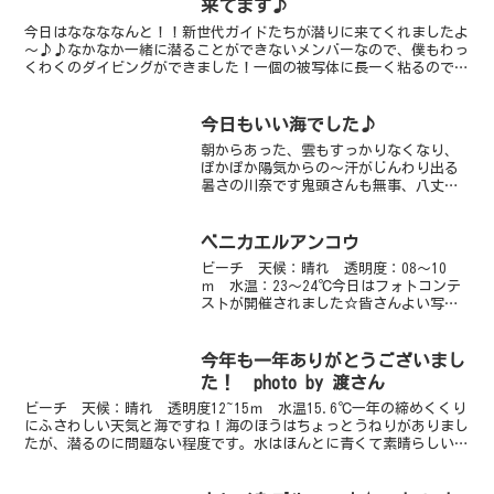
来てます♪
今日はななななんと！！新世代ガイドたちが潜りに来てくれましたよ
～♪♪なかなか一緒に潜ることができないメンバーなので、僕もわっ
くわくのダイビングができました！一個の被写体に長ーく粘るので、
ついついロングダイブに（笑）砂地には、旬なサビハゼのタ...
今日もいい海でした♪
朝からあった、雲もすっかりなくなり、
ぽかぽか陽気からの～汗がじんわり出る
暑さの川奈です鬼頭さんも無事、八丈島
に到着し、ほっと一安心です一時はどう
なることやらと思いましたが（笑）川奈
の方もお客様で賑わっております気にな
ベニカエルアンコウ
る生物情報は・・・まず、...
ビーチ 天候：晴れ 透明度：08～10
ｍ 水温：23～24℃今日はフォトコンテ
ストが開催されました☆皆さんよい写真
をとられて、ジェスターからは5名のかた
が入賞されました♪入賞された皆さん、
おめでとうございます！ビーチは透明度
今年も一年ありがとうございまし
が徐々に回復して...
た！ photo by 渡さん
ビーチ 天候：晴れ 透明度12~15ｍ 水温15.6℃一年の締めくくり
にふさわしい天気と海ですね！海のほうはちょっとうねりがありまし
たが、潜るのに問題ない程度です。水はほんとに青くて素晴らしいで
すよ～！！クマササハナムロ、３個体くらいいます...